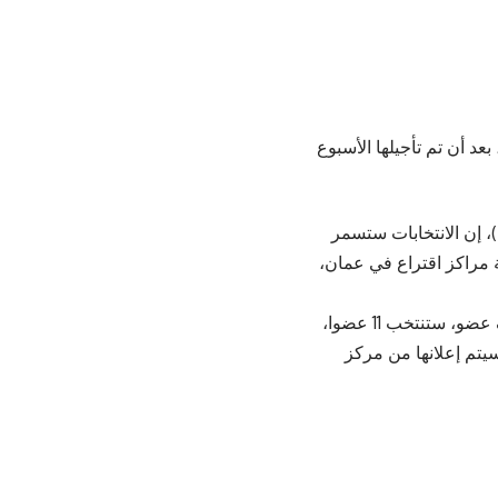
عد أن تم تأجيلها الأسبوع
)، إن الانتخابات ستسمر
ة مراكز اقتراع في عمان،
وأوضح الصمادي أن الهيئة العامة التي يزيد عدد من يحق لهم الاقتراع عن عشرة الآف عضو، ستنتخب 11 عضوا،
ن النتائج سيتم إعلانها من مركز