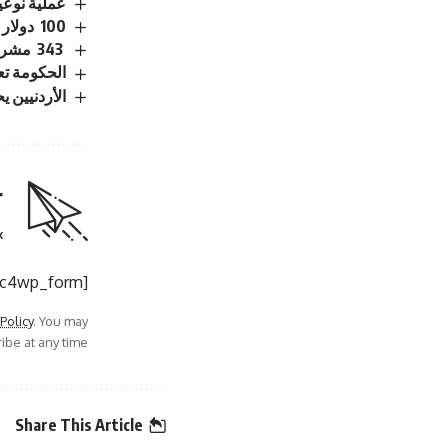
عملية نوعي
100 دولار لكل عائد.. الأمم المتحدة تشجع السوريين على العودة من لبنان
343 مشروعًا تتحرك.. الحكومة الاردنية تكشف حصاد 6 أشهر من التحديث الاقتصادي
الحكومة تع
الأردنيين يحصلون على
r
.
[mc4wp_form]
 Policy
. You may
be at any time.
Share This Article