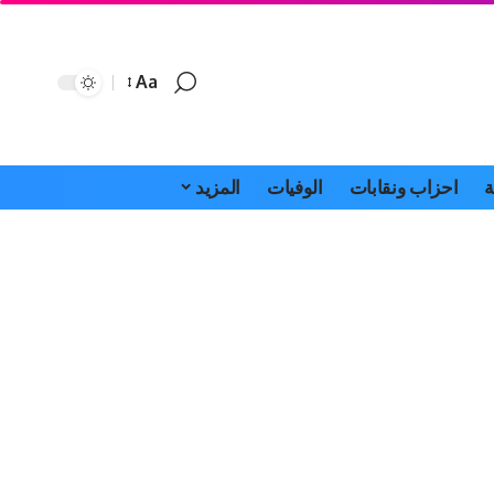
Aa
Font
Resizer
ة
احزاب ونقابات
الوفيات
المزيد