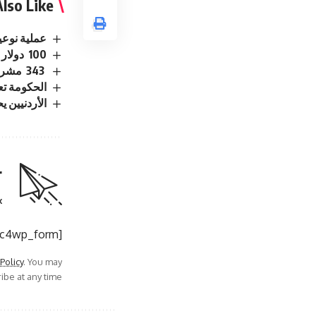
lso Like
عملية نوعي
100 دولار لكل عائد.. الأمم المتحدة تشجع السوريين على العودة من لبنان
343 مشروعًا تتحرك.. الحكومة الاردنية تكشف حصاد 6 أشهر من التحديث الاقتصادي
الحكومة تع
الأردنيين يحصلون على
r
.
[mc4wp_form]
 Policy
. You may
be at any time.