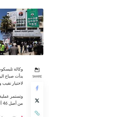
وكالة تليسكوب
بدأت صباح اليو
SHARE
لاختيار نقيب 
من أصل 46 ألف عضو. (بترا)