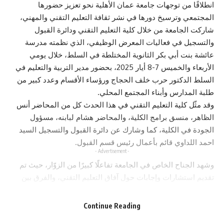
انطلاقًا من توجهات جامعة عمان الأهلية نحو تعزيز حضورها
المجتمعي وترسيخ دورها في نشر ثقافة التعليم التقني والمهني،
شاركت الجامعة من خلال كلية التعليم التقني ودائرة القبول
والتسجيل في فعاليات المعرض الوظيفي، الذي نظمته مدرسة
عائشة بنت أبي بكر الثانوية المختلطة في السلط، خلال يومي
الأربعاء والخميس 7-8 أيار 2025، بحضور مدير التربية والتعليم في
السلط الدكتور حرب خلف الحجاج ورؤساء الأقسام وعدد كبير من
طلبة المدارس وأبناء المجتمع المحلي.
وقد مثّل كلية التعليم التقني في هذا الحدث كل من المحاضر أنس
الظاهر، منسق برامج الكلية، والمحاضر هشام لبابنه، مسؤول
الجودة في الكلية، كما وشارك عن دائرة القبول والتسجيل السيد
احمد اللداوي قائم بأعمال رئيس قسم القبول.
- Advertisement -
وشهد الجناح الخاص في الجامعة تفاعلًا كبيرًا من الزوّار، حيث تم
تقديم استشارات وإجابات حول آفاق التعليم التقني، والفرق بين
المسارات الأكاديمية والتقنية، وفرص العمل المتاحة بعد التخرج.
كما تم تقديم مجموعة من المواد البصرية التوعوية، إضافة إلى
Continue Reading
بطاقات تعريفية بالتخصصات، ونماذج إرشادية تساعد الطلبة في