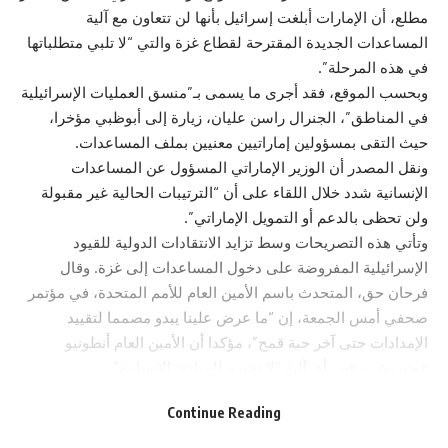
مطلع، أن الإمارات أبلغت إسرائيل بأنها لن تتعاون مع آلية
المساعدات الجديدة المقترحة لقطاع غزة والتي “لا تلبي متطلباتها
في هذه المرحلة”.
وبحسب الموقع، فقد أجرى ما يسمى بـ”منسق العمليات الإسرائيلية
في المناطق”، الجنرال راسن عليان، زيارة إلى أبوظبي مؤخرا،
حيث التقى بمسؤولين إماراتيين معنيين بملف المساعدات.
ونقل المصدر أن الوزير الإماراتي المسؤول عن المساعدات
الإنسانية شدد خلال اللقاء على أن “الترتيبات الحالية غير مقبولة
ولن تحظى بالدعم أو التمويل الإماراتي”.
وتأتي هذه التصريحات وسط تزايد الانتقادات الدولية للقيود
الإسرائيلية المفروضة على دخول المساعدات إلى غزة. وقال
فرحان حق، المتحدث باسم الأمين العام للأمم المتحدة، في مؤتمر
صحفي أمس الجمعة، إن “ما عرض علينا يبدو مصمما لتقييد
الإمدادات حتى آخر حبة قمح”، مؤكدا أن الأمين العام أنطونيو
غوتيريش يرفض أي آلية “لا تحترم المبادئ الإنسانية”.
وأشار حق إلى أن “المساعدات لم تدخل إلى القطاع بشكل منتظم
Continue Reading
منذ أكثر من 10 أسابيع، ما أدى إلى تفاقم الأزمة”، محذرا من أن “أي
تأخير إضافي ستكون له عواقب لا يمكن معالجتها”.