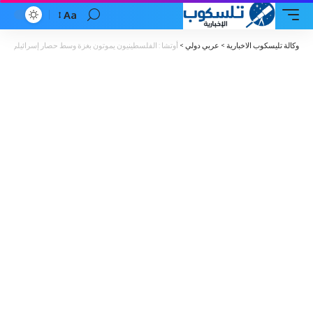
Aa
Font
Resizer
وكالة تليسكوب الاخبارية
>
عربي دولي
>
أوتشا : الفلسطينيون يموتون بغزة وسط حصار إسرائيلي للشه