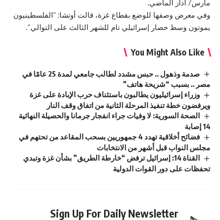
مارس/ آذار الماضي.
وفي معرض وصفها للوضع بقطاع غزة، قالت أوتشا: “الفلسطينيون
يموتون وسط حصار إسرائيلي تام للشهر الثالث على التوالي”.
You Might Also Like
صدمة وذهول .. حبس مشدد لطالب جامعي لمدة 25 عامًا في
مصر .. بسبب “شريحة هاتف”
وزراء إسرائيليون يطالبون باستئناف حرب الإبادة على غزة
ويرفضون خطة تنفيذ المرحلة الثانية من اتفاق وقف النار
الصحة السورية: لا وفيات جراء انفجار جرمانا والحصيلة النهائية
14 إصابة
فضائح أخلاقية تهدد 4 جمهوريين بسحب المقاعد من تحتهم في
مجلس النواب قبل أشهر من الانتخابات
القناة 14: إسرائيل ترفض “خارطة الطريق” بشأن غزة وتبدي
تحفظات على دور القوات الدولية
Sign Up For Daily Newsletter