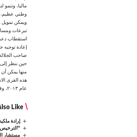
ماليا، وتنمو ل
وطني عظيم.
ويمكن تمويل ه
تبرعات ومساه
استقطاب دعم 
إعادة توجيه ج
صاحب الجلالة
حين ننظر إلى ال
منها يمكن أن ي
هذه القرى الان
عام ٢٠١٣، وقدمنا أكثر من نموذج داعم، وما زال النداء مستمر، لكي تستمر الدولة الأردنية العتيدة.
lso Like
إرادة ملكي
“الترخيص” 
مستشار الم