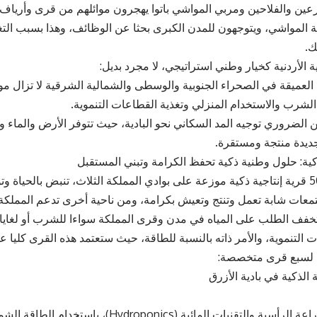
رعين والفلاحين ومربي المواشي باتوا يهجرون موائلهم من قرى وأرياف 
ية المواشي، ويتوجهون للمدن الكبرى بحثا عن الوظائف، وهذا بسبب التغ
ك.
دية الأردنية كخيار وطني استراتيجي، لا مجرد بديل:
 العميقة في الصحراء الجنوبية والوسطى والشمالية الشرقية لا تزال موردً
الشرب والاستخدام المنزلي وتغذية القطاعات التنموية.
ن الضروري توجيه المد السكاني نحو البادية، حيث تتوفر الأرض والماء
ديدة منتجة ومستقرة.
كية: حلول وطنية ذكية تحفظ الكرامة وتبني المستقبل
فلنتخيل معًا 50 قرية إنتاجية ذكية موزعة على بوادي المملكة الثلاث، تنبض بالح
عات شابة تعمل وتنتج وتعيش بكرامة، ومن ناحية أخرى تدعم المملكة با
خفف الطلب على المياه في مدن وقرى المملكة سواءا للشرب أو لغايا
ت التنموية، والأمر ذاته بالنسبة للطاقة، حيث ستعتمد هذه القرى كليا 
 لسبع قرى متخصصة:
تعتمد على الزراعة الرأسية والتقنيات المائية (ydroponics