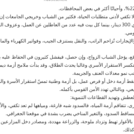
 تكفي لأدنى متطلبات الحياة، فكثير من الشباب وخريجي الجامعات إن و
دخلهم الشهري 300 دينار، بينما كل بيت فيه عدد من العاطلين عن العمل، وع
ومي.
إيجارات تُزاحم الراتب، والنقل يستنزف الجيب، وفواتير الكهرباء والم
اقع، يؤجل الشباب الزواج، وإن حصل، فيفشل كثيرون في الحفاظ عليه 
ينكسر الاستقرار الأسري وغالبا يحدث الطلاق، وقد بدأت ملامح أزمة ديم
نب نمو معدلات العنف والجريمة.
فقط أزمة دخل أو فرص عمل، بل أزمة وطنية تمسّ استقرار الأسرة وال
ي، وبالتالي تهدد الأمن القومي بأكمله.
العطش وتهديد القطاعات التنموية:
ى، تتفاقم أزمة المياه، فالسدود شبه فارغة، ومياهها لم تعد تكفي، وا
اقط السدود، والتغير المناخي يضرب بشدة في موقعنا الجغرافي.
 بالأغوار تهبط وتزداد ملوحة، والزراعة مهددة، ومصادر دخل المزارعين ت
كذلك.