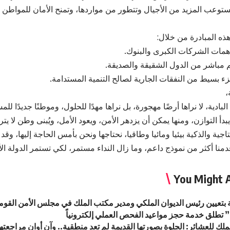
تستوعب المزيد من الأجيال وتتطور من مواردها، وتمنح الأمان للمواطن ال
ذه المبادرة من خلال:
مات الشركات الكبرى والبنوك.
مباشر من الدول الشقيقة والصديقة.
زء بسيط من النفقات الجارية لصالح التنمية المستدامة.
،
بادية، لا نراها أرضًا مهجورة، بل نراها مهدًا للحلول، وموطنًا جديدًا للم
بدأ التوازن، ومنها يمكن أن يزدهر الأمن، ويعود الأمل، ويُبنى وطن لا يتر
تاجية والذكية بيئيا ومائيا وطاقيا، نحتاجها ونحن بأمس الحاجة إليها، وق
You Might A
ة بتعيين رئيس الديوان الملكي ومدير مكتب الملك في مجلس الأمن القو
تطلق خدمة حجز مواعيد الفحص العملي إلكترونياً
لك للعشائر: الجلوة بصورتها القديمة لم تعد منطقية.. وآن أوان مراجعتها