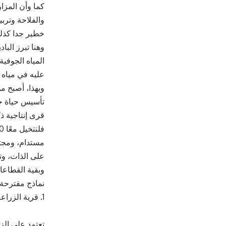
كما وأن المزا
والفلاحة وترب
خطير جدا كذل
وهنا تبرز البا
المياه الجوفية
عليه في مياه 
وبهذا، أصبح م
تأسيس حياة ج
قرى إنتاجية ذ
مستدام، ومجتم
على الذات، وت
وبقية القطاعا
نماذج مقترحة
1. قرية الزراعة الذكية في بادية الأزرق