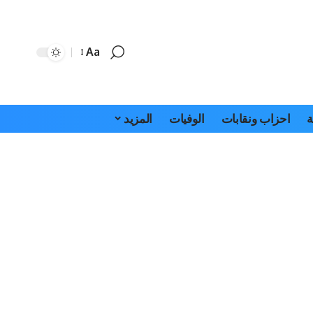
Aa
Font
Resizer
ة
احزاب ونقابات
الوفيات
المزيد