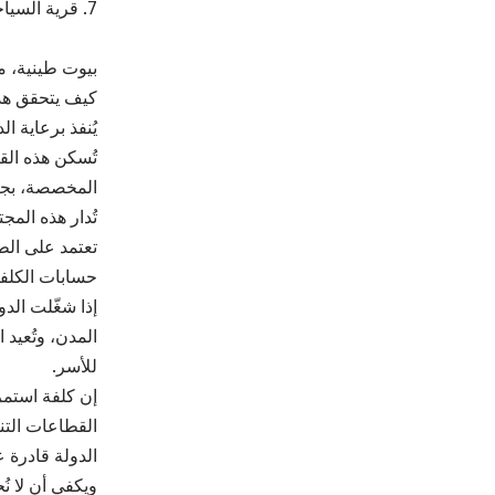
7. قرية السياحة البيئية والتراثية في وادي رم أو الحميمة
بيوت طينية، م
كيف يتحقق هذ
يُنفذ برعاية ا
تُسكن هذه الق
المخصصة، بجا
تُدار هذه الم
تعتمد على الط
حسابات الكلفة
المدن، وتُعيد 
للأسر.
إن كلفة استمر
القطاعات التن
الدولة قادرة على تنفي
ويكفي أن لا ن