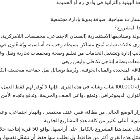
سارات سياحية، ضيافة بدوية بإدارة مجتمعية.
ا المشروع؟
لدولة وصناديقها الاستثمارية (الضمان الاجتماعي، مخصصات اللامركزية، ا
رى عائلات شابة، تُمنح مساكن بسيطة وخدمات أساسية، ويُشغّلون في ا
نب إدارة وتشغيل الخدمات من تعليم وصحة ومجمعات تجارية ونقل وغي
جتمعات بنظام إنتاجي تكافلي وليس ريعي.
اقة المتجددة والمياه الجوفية، وتُربط بوسائل نقل جماعية منخفضة الكل
 والعائد
إذا شغّلت الدولة 100,000 شاب وشابة في هذه القرى، فإنها لا تُوفر لهم فق
التوازن الديموغرافي، وتمنع دواعي العنف والجريمة، وتدفع باتجاه الأمن ال
ار الوضع الحالي من بطالة، فقر، عنف مجتمعي، وانهيار اجتماعي، و
موية، أعلى بكثير من كلفة هذه المشاريع الجذرية.
ذ هذا المشروع بالكامل على أراضيها، بواقع 50 قرية إنتاجية خلال 5 سنوات فقط.
ُحمّل هذه القرى أكثر من طاقتها، بل نطلب منها فقط أن تشغّل نفسها، و