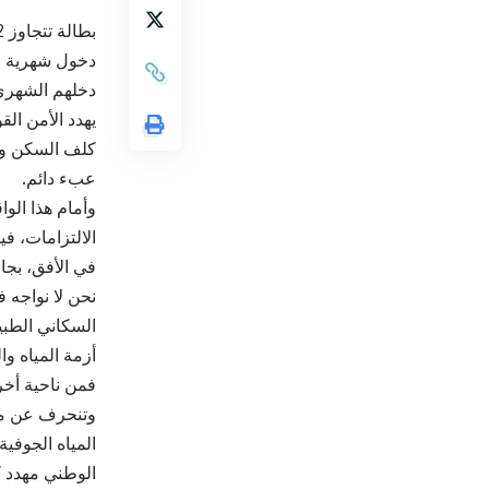
بطالة تتجاوز 22%، وأحيانًا أكثر في بعض المحافظات.
دخول شهرية لا
يهدد الأمن الق
كلف السكن وال
عبء دائم.
وأمام هذا الو
الالتزامات، ف
في الأفق، بجا
نحن لا نواجه 
السكاني الطبيع
أزمة المياه و
فمن ناحية أخر
وتنحرف عن مس
المياه الجوفية
الوطني مهدد 