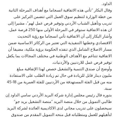
الداود.
وقال البكار “تأتي هذه الاتفاقية انسجاما مع أهداف المرحلة الثانية
من خطة الوزارة لتنظيم سوق العمل التي تتضمن التركيز على
تدريب وتأهيل الشباب الأردني وتوفير فرص عمل لهم”، مشيرا إلى
ان هذه الاتفاقية ستوفر في المرحلة الأولى منها 250 فرصة عمل.
وأشار البكار إلى أن الاتفاقية تأتي انسجاما مع رؤية التحديث
الاقتصادي وخطتها التنفيذية التي تعتبر من الركائز الاساسية ضمن
مسار الاصلاح الشامل الذي تنفذه الحكومة برؤية ملكية، مضيفا أن
الاتفاقية تتناغم مع الأهداف الوطنية في مختلف المجالات بما يكفل
توفير فرص عمل للاردنيين والأردنيات.
وأوضح أن صندق التنمية والتشغيل خصص لهذا الإتفاقية مبلغ
مليون دينار قابل للزيادة في حال تم زيادة الطلب على الاستفادة
منه من قبل الفئة المستهدفة من الأردنيين للفئة العمرية من 18-45
سنة.
بدوره قال رئيس مجلس إدارة شركة البريد الأردني سامي الداود إن
طالبي التمويل من خلال منصة البريد “منصة التشغيل بريد جو”
سيحصلون على تدريب مجاني لدى الاكاديمية العائدة لشركة البريد
لتأهيلهم للعمل ومتطلباته قبل منحه التمويل المقدم من صندوق