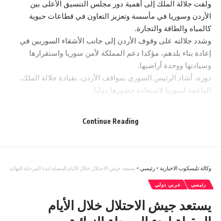
ولفت جلالة الملك إلى أهمية دور مجلس التنسيق الأعلى بين
الأردن وسوريا في مأسسة وتعزيز التعاون في قطاعات حيوية
كالمياه والطاقة والتجارة.
وشدد جلالته على وقوف الأردن إلى جانب الأشقاء السوريين في
إعادة بناء بلدهم، مؤكدا دعم المملكة لأمن سوريا واستقرارها
وسيادتها ووحدة أراضيها.
دوره، أشاد الرئيس السوري بمواقف الأردن، بقيادة جلالة الملك،
الداعمة لسوريا لاستعادة حضورها دوليا.
وأكد الجانبان أهمية تكثيف الجهود لتثبيت الاستقرار في الجنوب
السوري وتعزيز أمن حدود البلدين.
Continue Reading
You Might Also Like
إرادة ملكية بتعيين رئيس الديوان الملكي ومدير مكتب الملك في
وكالة تليسكوب الاخبارية
>
رئيسي
>
يستعد جيش الاحتلال خلال الأيام المقبلة لبدء المرحلة النهائية 
مجلس الأمن القومي
“الترخيص” تطلق خدمة حجز مواعيد الفحص العملي إلكترونياً
رئيسي
عربي دولي
مستشار الملك للعشائر: الجلوة بصورتها القديمة لم تعد منطقية..
يستعد جيش الاحتلال خلال الأيام
وآن أوان مراجعتها
الفيفا يحول مستحقات الأردن المالية عقب تغريدة نارية للأمير