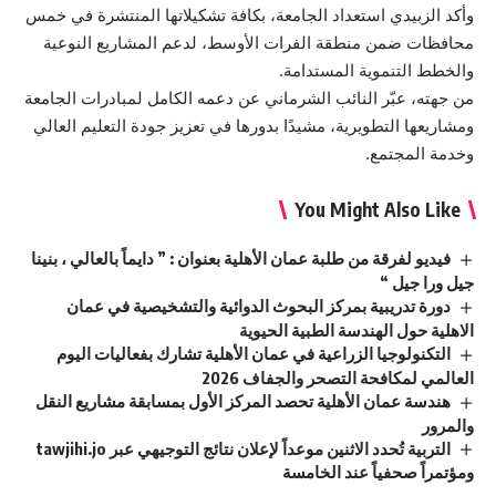
وأكد الزبيدي استعداد الجامعة، بكافة تشكيلاتها المنتشرة في خمس
محافظات ضمن منطقة الفرات الأوسط، لدعم المشاريع النوعية
والخطط التنموية المستدامة.
من جهته، عبّر النائب الشرماني عن دعمه الكامل لمبادرات الجامعة
ومشاريعها التطويرية، مشيدًا بدورها في تعزيز جودة التعليم العالي
وخدمة المجتمع.
You Might Also Like
فيديو لفرقة من طلبة عمان الأهلية بعنوان : ” دايماً بالعالي ، بنينا
جيل ورا جيل “
دورة تدريبية بمركز البحوث الدوائية والتشخيصية في عمان
الاهلية حول الهندسة الطبية الحيوية
التكنولوجيا الزراعية في عمان الأهلية تشارك بفعاليات اليوم
العالمي لمكافحة التصحر والجفاف 2026
هندسة عمان الأهلية تحصد المركز الأول بمسابقة مشاريع النقل
والمرور
التربية تُحدد الاثنين موعداً لإعلان نتائج التوجيهي عبر tawjihi.jo
ومؤتمراً صحفياً عند الخامسة