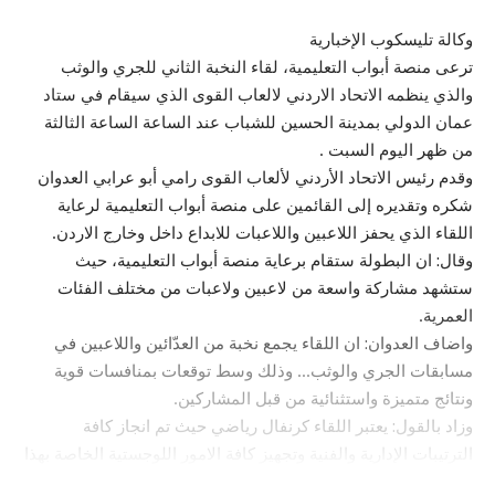
وكالة تليسكوب الإخبارية
ترعى منصة أبواب التعليمية، لقاء النخبة الثاني للجري والوثب
والذي ينظمه الاتحاد الاردني لالعاب القوى الذي سيقام في ستاد
عمان الدولي بمدينة الحسين للشباب عند الساعة الساعة الثالثة
من ظهر اليوم السبت .
وقدم رئيس الاتحاد الأردني لألعاب القوى رامي أبو عرابي العدوان
شكره وتقديره إلى القائمين على منصة أبواب التعليمية لرعاية
اللقاء الذي يحفز اللاعبين واللاعبات للابداع داخل وخارج الاردن.
وقال: ان البطولة ستقام برعاية منصة أبواب التعليمية، حيث
ستشهد مشاركة واسعة من لاعبين ولاعبات من مختلف الفئات
العمرية.
واضاف العدوان: ان اللقاء يجمع نخبة من العدّائين واللاعبين في
مسابقات الجري والوثب… وذلك وسط توقعات بمنافسات قوية
ونتائج متميزة واستثنائية من قبل المشاركين.
وزاد بالقول: يعتبر اللقاء كرنفال رياضي حيث تم انجاز كافة
الترتيبات الإدارية والفنية وتجهيز كافة الامور اللوجستية الخاصة بهذا
الحدث الكبير.