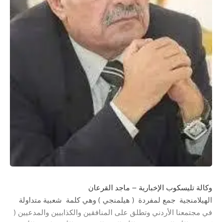
وكالة تليسكوب الإخبارية – ماجد القرعان
الهيلامنجية جمع لمفردة ( هيلمنجي ) وهي كلمة شعبية متداولة
في مجتمعنا الأردني وتطلق على المنافقين والكذابيين والمدعيين (