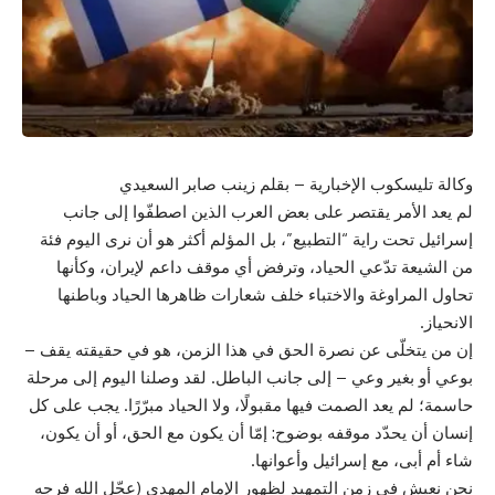
وكالة تليسكوب الإخبارية – بقلم زينب صابر السعيدي
لم يعد الأمر يقتصر على بعض العرب الذين اصطفّوا إلى جانب
إسرائيل تحت راية “التطبيع”، بل المؤلم أكثر هو أن نرى اليوم فئة
من الشيعة تدّعي الحياد، وترفض أي موقف داعم لإيران، وكأنها
تحاول المراوغة والاختباء خلف شعارات ظاهرها الحياد وباطنها
الانحياز.
إن من يتخلّى عن نصرة الحق في هذا الزمن، هو في حقيقته يقف –
بوعي أو بغير وعي – إلى جانب الباطل. لقد وصلنا اليوم إلى مرحلة
حاسمة؛ لم يعد الصمت فيها مقبولًا، ولا الحياد مبرّرًا. يجب على كل
إنسان أن يحدّد موقفه بوضوح: إمّا أن يكون مع الحق، أو أن يكون،
شاء أم أبى، مع إسرائيل وأعوانها.
نحن نعيش في زمن التمهيد لظهور الإمام المهدي (عجّل الله فرجه