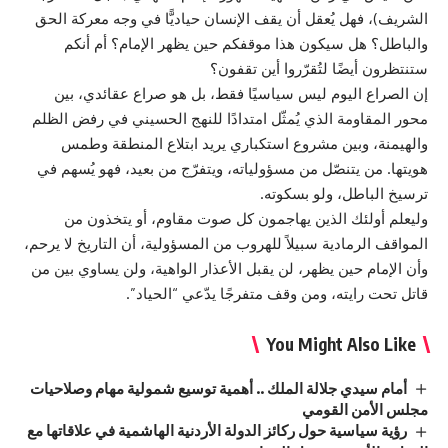
الشريف)، فهل يُعقل أن يقف الإنسان حياديًّا في وجه معركة الحق
والباطل؟ هل سيكون هذا موقفكم حين يظهر الإمام؟ أم أنكم
ستنتظرون أيضًا لتُقرّروا أين تقفون؟
إن الصراع اليوم ليس سياسيًا فقط، بل هو صراع عقائدي، بين
محور المقاومة الذي يُمثّل امتدادًا للنهج الحسيني في رفض الظلم
والهيمنة، وبين مشروع استكباري يريد ابتلاع المنطقة وطمس
هويتها. من يتنصّل من مسؤولياته، ويتفرّج من بعيد، فهو يُسهم في
ترسيخ الباطل، ولو بسكوته.
وليعلم أولئك الذين يهاجمون كل صوت مقاوم، أو يتخذون من
المواقف الرمادية سبيلاً للهروب من المسؤولية، أن التاريخ لا يرحم،
وأن الإمام حين يظهر، لن يقبل الأعذار الواهية، ولن يساوي بين من
قاتل تحت رايته، ومن وقف متفرجًا يدّعي “الحياد”.
You Might Also Like
أمام سيدي جلالة الملك .. أهمية توسيع شمولية مهام وصلاحيات
مجلس الأمن القومي
رؤية سياسية حول ركائز الدولة الأردنية الهاشمية في علاقاتها مع