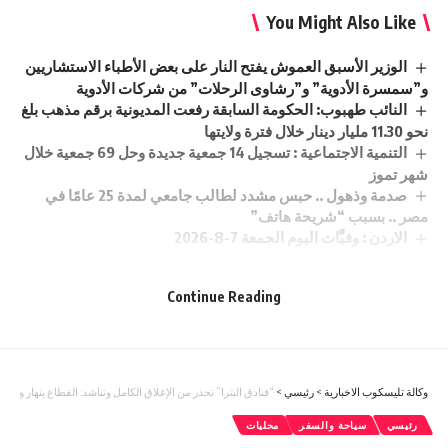
You Might Also Like
الوزير الأسبق العموش يفتح النار على بعض الأطباء الاستشاريين
و”سمسرة الأدوية” و”رشاوى الرحلات” من شركات الأدوية
النائب طهبوب: الحكومة السابقة رفعت المديونية برقم مذهب بلغ
نحو 11.30 مليار دينار خلال فترة ولايتها
التنمية الاجتماعية : تسجيل 14 جمعية جديدة وحل 69 جمعية خلال
شهر تموز
صدمة وذهول .. حبس مشدد لطالب جامعي لمدة 25 عامًا في
مصر .. بسبب “شريحة هاتف”
الاردن : وفيَّات اليوم الجمعة 7-8-2026
Continue Reading
Sign Up For Daily Newsletter
Be keep up! Get the latest breaking news delivered
straight to your inbox.
وكالة تليسكوب الاخبارية
>
رئيسي
>
“فنادق البترا” تحذر من الإغلاق الكامل وتناشد: القطاع ينهار والاق
رئيسي
سياحة والسفر
محليات
[mc4wp_form]