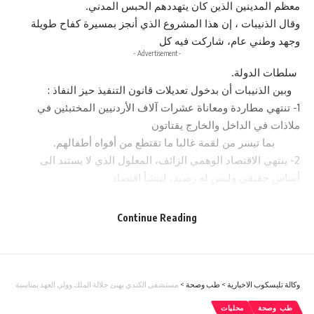
معظم المدينين الذين كان يتهددهم الحبس المدني.
وقال الذنيبات ، إن هذا المشروع الذي أنجز بمسيرة كفاح طويلة
وجهد وطني عام، شاركت فيه كل
- Advertisement -
سلطات الدولة.
وبين الذنيبات أن بدخول تعديلات قانون التنفيذ حيز النفاذ :
1- تنتهي مطاردة ومعاناة عشرات آلاف الأردنيين المختبئين في
ملاذات في الداخل والخارج يقتاتون
بما تيسر من لقمة غالبا ما تقتطع من أفواه أطفالهم.
2- ينتهي الاقتصاد الوهمي الزائف، المعلول الذي لا يستند الى
أساس حقيقي وليس له رصيد، لينشأ اقتصاد
حقيقي واقعي حتى وإن شابه تباطؤ مؤقت لن يطول.
3- ستختفي كثير من مظاهر الجشع والطمع، والابتزاز، والربا
Continue Reading
الفاحش، والربح الفاحش، التي كانت تستند
الى سلطة الدولة بالتنفيذ الجبري بالحبس.
4- سينخرط مئات الألوف من المطاردين والمعطلين ثانية في سوق
وكالة تليسكوب الاخبارية
>
طب وصحة
>
مستشفى الكندي يهنئ جلالة الملك وولي العهد بمناسبة ذكرى
العمل وكثير منهم رجال أعمال مهرة،
طب وصحة
محليات