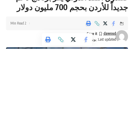
جديداً للأردن بحجم 700 مليون دولار
2 Min Read
dawoud
Last updated: يونيو 26, 2025 12:09 م
You Might Also Like
إرادة ملكية بتعيين رئيس الديوان الملكي ومدير مكتب الملك في
مجلس الأمن القومي
“الترخيص” تطلق خدمة حجز مواعيد الفحص العملي إلكترونياً
مستشار الملك للعشائر: الجلوة بصورتها القديمة لم تعد منطقية..
وكالة تليسكوب الاخبارية
وآن أوان مراجعتها