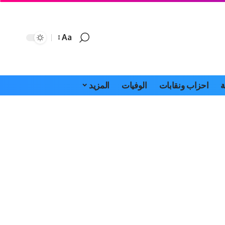
Aa
Font
Resizer
ة
احزاب ونقابات
الوفيات
المزيد