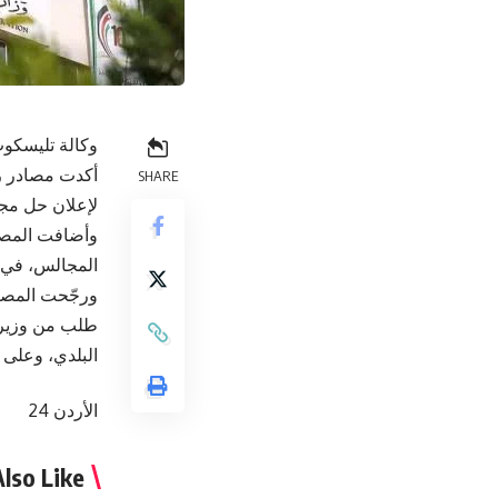
وكالة تليسكوب
أكدت مصادر رس
SHARE
لإعلان حل مجا
وأضافت المصاد
المجالس، في 
ورجّحت المصاد
طلب من وزير ا
البلدي، وعلى ر
الأردن 24
lso Like