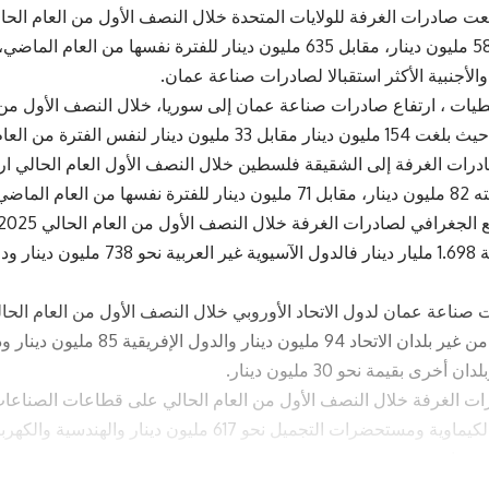
لتسجل نحو 586 مليون دينار، مقابل 635 مليون دينار للفترة نفسها من
والأجنبية الأكثر استقبالا لصادرات صناعة عمان.
ات ، ارتفاع صادرات صناعة عمان إلى سوريا، خلال النصف الأول من ا
العام الماضي.
أخرى بقيمة نحو 30 مليون دينار.
ملايين دينار والكيماوية ومستحضرات التجميل نحو 617 مليون د
قطاعات الصناعات التموينية والغذائية والزراعية والثروة الحيوانية، 