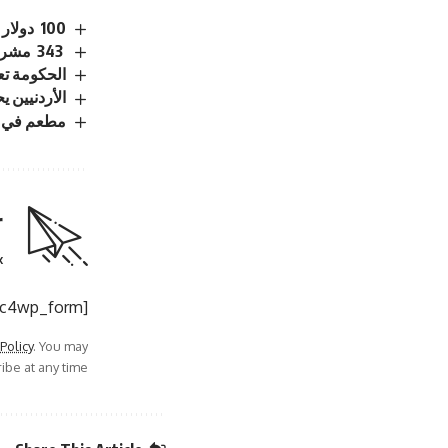
100 دولار لكل عائد.. الأمم المتحدة تشجع السوريين على العودة من لبنان
343 مشروعًا تتحرك.. الحكومة الاردنية تكشف حصاد 6 أشهر من التحديث الاقتصادي
الحكومة تع
الأردنيين يحصلون على
مطعم في عم
r
.
[mc4wp_form]
 Policy
. You may
be at any time.