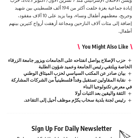
ويشن الاحتلال الإسرائيلي منذ 7 تشرين الأول/ أكتوبر 2023، حرب
إبادة جماعية بغزة خلفت أكثر من 194 ألف فلسطيني بين شهيد
وجريح، معظمهم أطفال ونساء، وما يزيد على 10 آلاف مفقود،
إضافة إلى مئات آلاف النازحين ومجاعة أزهقت أرواح كثيرين بينهم
أطفال.
You Might Also Like
حزب الإصلاح يواصل انفتاحه على الجامعات ويزور جامعة الزرقاء
الخاصة ويلتقي رئيس الجامعة وعميد شؤون الطلبة
بيان صادر عن المكتب السياسي لحزب الميثاق الوطني
نقابة المقاولين تستقبل وفداً فلسطينياً من الشركات المشاركة
في معرض تكنولوجيا البناء
الثقة واليقين بعد الثبات أولا
رئيس لجنة بلدية سحاب يكرّم موظف أحيل إلى التقاعد.
Sign Up For Daily Newsletter