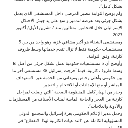
بشكل كامل”.
ولم يوضح الثوابتة مصير المرضى داخل المستشفى الذي يعمل
بشكل جزئي بعد تعرضه لتدمير واسع على يد جيش الاحتلال
الإسرائيلي خلال اقتحامين متتاليين منذ 7 تشرين الأول/ أكتوبر
2023.
ومستشفى الشفاء هو أكبر مشافي غزة، وهو واحد من بين 5
مستشفيات حكومية فقط لا تزال تقدم خدماتها وسط ظروف
كارثية، وفق الثوابتة.
وأوضح أن 5 مستشفيات حكومية تعمل بشكل جزئي من أصل 16
وسط ظروف كارثية، فيما أخرجت إسرائيل 38 مستشفى آخر ما
بين حكومي وأهلي وخاص وميداني من الخدمة عبر الاستهداف
المباشر أو منع الإمدادات أو الاقتحام والتفجير.
وحذر من انهيار كامل للمنظومة الصحية “التي وصلت لمراحل
كارثية من العجز والحاجة الماسة لمئات الأصناف من المستلزمات
والأدوية والعلاجات”.
وحمل مدير الإعلام الحكومي بغزة إسرائيل والمجتمع الدولي
المسؤولية الكاملة عن “التداعيات الكارثية لهذا الانقطاع” في
الكهرباء.