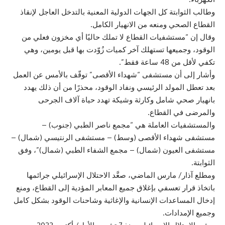
وطالب الثوابتة كل الجهات الدولية المعنية بالتدخل العاجل لإنقاذ
القطاع الصحي ومنعه من الانهيار الكامل.
وقال إن “مستشفيات القطاع لا تملك حاليًا أي مخزون فعلي من
الوقود، وجميعها تستهلك آخر كميات زُوّدت بها قبل يومين، وهي
تكفي لأقل من 48 ساعة فقط”.
وأشار إلى أن مستشفى “شهداء الأقصى” توقّف بالأمس عن العمل
بعد تعطل المولد الرئيسي ونفاد الوقود، محذرًا من أن ذلك يهدد
بانهيار صحي شامل وكارثة وشيكة تهدد حياة آلاف الجرحى
والمرضى في القطاع.
والمستشفيات العاملة هي “مجمع ناصر الطبي (جنوب) –
مستشفى شهداء الأقصى (وسط) – مستشفى الرنتيسي (شمال) –
مستشفى العيون (شمال) – مجمع الشفاء الطبي (شمال)”، وفق
الثوابتة.
ومطلع آذار/ مارس الماضي، صعَّد الاحتلال الإسرائيلي جرائمها
باتخاذ قرار تعسفي بإغلاق جميع المعابر المؤدية إلى القطاع، ومنع
إدخال المساعدات الإنسانية والإغاثية وشاحنات الوقود بشكل كامل
وجميع الإمدادات.