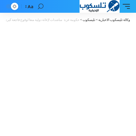
Aa
Font
Resizer
وكالة تليسكوب الاخبارية
>
تليسكوب
>
حكومة غزة : مناشدات لإغاثة دولية منعا لوقوع فاجعة كبرى