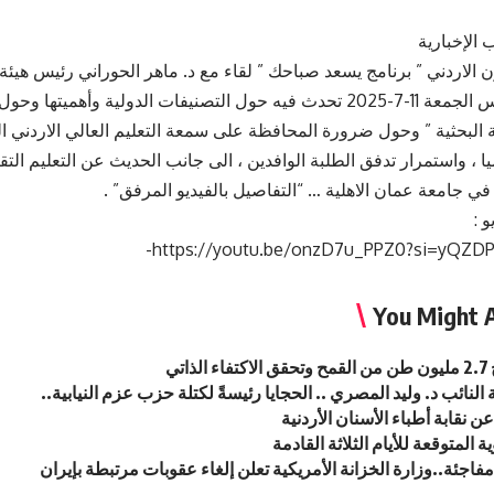
 الإخبارية
ن الاردني ” برنامج يسعد صباحك ” لقاء مع د. ماهر الحوراني رئيس هيئة
الاهلية يوم أمس الجمعة 11-7-2025 تحدث فيه حول التصنيفات الدولية وأهميت
 البحثية ” وحول ضرورة المحافظة على سمعة التعليم العالي الاردني ال
يا ، واستمرار تدفق الطلبة الوافدين ، الى جانب الحديث عن التعليم الت
 في جامعة عمان الاهلية … “التفاصيل بالفيديو المرفق” .
 :
https://youtu.be/onzD7u_PPZ0?si=yQZDP
You Might A
ذاتي
 النائب د. وليد المصري .. الحجايا رئيسةً لكتلة حزب عزم النيابية..
ن نقابة أطباء الأسنان الأردنية
ة المتوقعة للأيام الثلاثة القادمة
اجئة..وزارة الخزانة الأمريكية تعلن إلغاء عقوبات مرتبطة بإيران