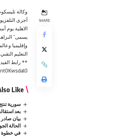
وكالة تليسكوب
أجرى التلفزيو
SHARE
يسمى” النزاهة
وإقليميا وعالم
التعليم التقني
** رابط الفيديو
nt0Kwsdal0-
lso Like
سورية تنتج 2.7 مليون طن من القمح وتحقق الاكتفاء ال
بعد استقالة
بيان صادر ع
الحالة الجوي
في خطوة مف