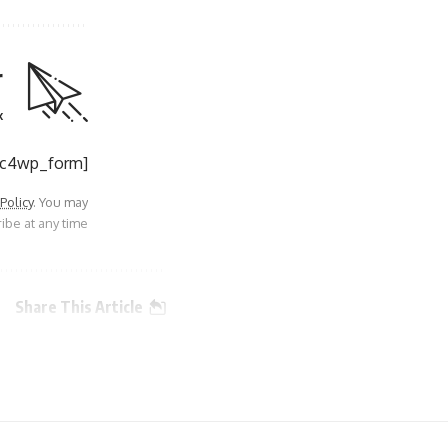
r
.
[mc4wp_form]
 Policy
. You may
be at any time.
Share This Article
PREVIOUS ARTICLE