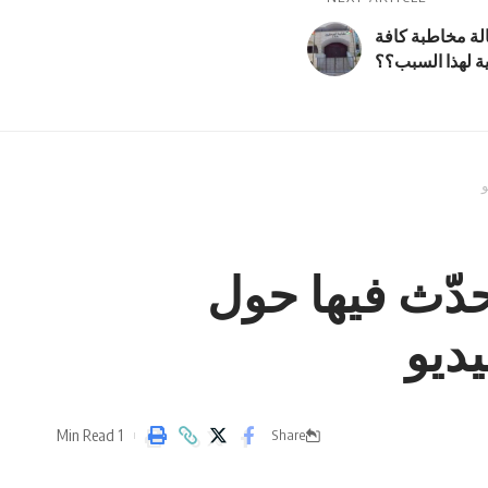
لة مخاطبة كافة
ية لهذا السبب؟؟
و
حدّث فيها حول
يديو
1 Min Read
Share