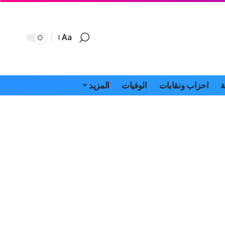
Aa
Font
Resizer
ة
احزاب ونقابات
الوفيات
المزيد