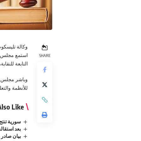
وكالة تليسكوب
استمع مجلس ن
SHARE
التابعة للنقابة
وباشر مجلس ال
للأنظمة والتعلي
lso Like
سورية تنتج 2.7 مليون طن من القمح وتحقق الاكتفاء ال
بعد استقالة
بيان صادر ع