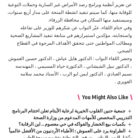
عن تعزيز أنظمة وبرامج رصد الأمراض غير السارية وحملات التوعية
للوقاية منها، كما سيتم تنفيذ انشطة المنحة على مدار أربع سنوات،
وسيستفيد منها السكان في محافظة الزرقاء.
وفي ختام اللقاء، عبّر النواب عن شكرهم للوزير على تفاعله
واستجابته، مؤكدين استمرارهم في متابعة تنفيذ المشاريع الصحية
ومطالب المواطنين حتى تتحقق الأهداف المرجوة في القطاع
الصحي.
وحضر اللقاء النواب : الدكتور هايل عياش ، الدكتور حسين العموش
، الدكتور نبيل الشيشاني ، الدكتورة حياة المسيمي ، المهندسه
نسيم العبادي ، الدكتور ايمن ابو الرب ، الأستاذ محمد سلامه
الغويري .
You Might Also Like
جمعية حنين القلوب الخيرية لرعاية الأيتام تعلن اختتام البرنامج
التدريبي المخصص للأمهات المدعوم من وزارة الصحة
بكمبات بيع الخضار والفواكه في حي معصوم .. اين الرقابة؟
الطراونة يرد على العموش : الأطباء الأردنيون من الأفضل عالمياً
ويُشار إليهم بالبنان .. ونرفض الشيطنة وتشويه سمعة الطب