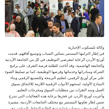
وكالة تليسكوب الإخبارية
في إطار التزامها المستمر بتمكين الشباب وتوسيع آفاقهم، قدمت
أورنج الأردن الرعاية لمعرضي التوظيف في كل من الجامعة الأردنية
والجامعة الهاشمية، وقد أتاحت للطلبة فرصة التعرف على برامج
الشركة ومبادراتها وخدماتها وفرصها الوظيفية. كما تم تسليط الضوء
على مركز أورنج الرقمي، لتعليم البرمجة وللتصنيع الرقمي وبناء
النماذج الأولية، لمنحهم الأدوات الرقمية اللازمة للالتحاق بسوق
العمل وسد الثغرات بين متطلبات السوق ومخرجات التعليم.
وأعربت أورنج الأردن عن فخرها برعاية هذه الفعاليات التي تندرج
ضمن إطار تعاونها المستمر مع مختلف الجامعات الأردنية، مشيرة
إلى أهمية توفير منصات عملية تتيح للطلبة التفاعل المباشر مع