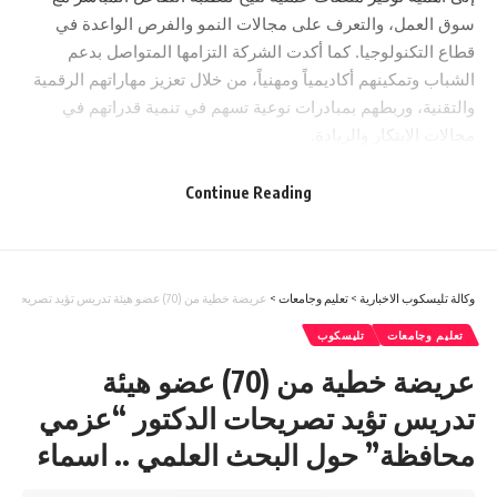
سوق العمل، والتعرف على مجالات النمو والفرص الواعدة في
قطاع التكنولوجيا. كما أكدت الشركة التزامها المتواصل بدعم
الشباب وتمكينهم أكاديمياً ومهنياً، من خلال تعزيز مهاراتهم الرقمية
والتقنية، وربطهم بمبادرات نوعية تسهم في تنمية قدراتهم في
مجالات الابتكار والريادة.
ومن الجدير بالذكر أن هذه المشاركة أتت استمراراً للنجاح الذي
حققته أورنج الأردن في الأعوام السابقة ضمن معارض التوظيف
Continue Reading
الجامعية، حيث شكلت مشاركتها إضافة نوعية من خلال التفاعل
الكبير من الطلاب واهتمامهم ببرامج مركز أورنج الرقمي.
لمزيد من المعلومات، يرجى زيارة موقعنا:www.orange.jo .
وكالة تليسكوب الاخبارية
>
تعليم وجامعات
>
عريضة خطية من (70) عضو هيئة تدريس تؤيد تصريحات الدكتور “عزمي محافظة” حول البحث العلمي .. اسماء
تعليم وجامعات
تليسكوب
عريضة خطية من (70) عضو هيئة
تدريس تؤيد تصريحات الدكتور “عزمي
محافظة” حول البحث العلمي .. اسماء