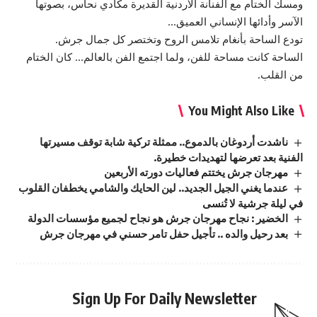
ومسك الختام مع الفنانة الأردنية القديرة مكادي نحاس، بصوتها
الآسر وأدائها الإنساني العميق…
تودع الساحة بأنغام تلامس الروح وتختصر كل جمال جرش.
الساحة كانت مساحة للفن، ولما اجتمع الفن بالعالم… كان الختام
من القلب.
You Might Also Like
ناشدت أردوغان بالدموع.. ممثلة تركية شابة توقف مسيرتها
الفنية بعد تعرضها لتهديدات خطيرة.
مهرجان جرش يختتم فعاليات دورته الأربعين
عندما يغني الجيل الجديد.. لين الحايك والشامي يخطفان القلوب
في ليلة جرشية لا تُنسى
الخضير : نجاح مهرجان جرش هو نجاح لجميع مؤسسات الدولة
بعد رحيل والده .. تأجيل حفل تامر حسني في مهرجان جرش
Sign Up For Daily Newsletter