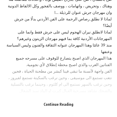
وهناك ، وتحريض ، واتهامات ، ووصف بالفجور وكل الالفاظ الدونية
وان مهرجان جرش عنوان للرذيلة …!
لماذا لا نطلق رصاص الرحمة على الفن الأردني بدلًا من جرش
أيضًا؟
لماذا لانطلق نيران الهجوم ليس على جرش فقط وانما على
المهرجانات الأردنية كافة بما فيهم مهرجان الزيتون وغيرهم؟
منذ 39 عامًا وهذا المهرجان عنوانه الثقافة والفنون وليس السياسة
وعنفها
هذا المهرجان الذي اصبح يتصارع للوقوف على مسرحه جميع
الفنانين العرب والذي اصبح محطة إنطلاق لأي نجومية.
الفن واجهة لأنسنة ما تبقى فينا كبشر من مطحنة الحياة ، فحين
نتعب نستمع الى موسيقى ، وحين نرغب بالسكينة نستمع لفيروز ،
وحين نرغب بالسهر نستمع الى ام كلثوم ، وحينما نرغب بالتسلية
والضحك نشاهد مسرحية العيال كبرت او الواد سيد الشغال
ونستمتع …!
من منا لا يفعل ذلك حتى لو بينه وبين نفسه ، ويأتي النقيض بأن
Continue Reading
يقاطع ويشتم مهرجان جرش …!
هناك من يمارس الرذيلة في الخفاء ويظهر الورع في العلن ، والعلن