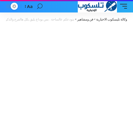
Aa
Font
Resizer
وكالة تليسكوب الاخبارية
>
فن ومشاهير
>
بنودعكم عالساحة .. بس بوداع يليق بكل هالفرح والذكريات!