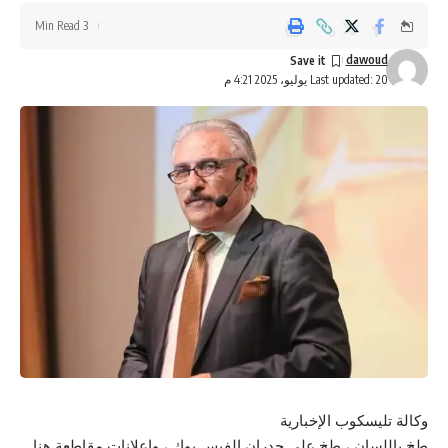
3 Min Read
dawoud
Last updated: 20 يوليو، 2025 4:21 م
وكالة تليسكوب الإخبارية
طخ باللسان ، طخ على جدران الفيس بوك ، واعلانات مقاطعة هنا