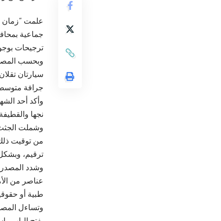
ترجيحات بوجود
وبحسب المصدر
سيارتان تقلا
جرافة متوسطة 
وأكد أحد الشهو
نجها والقطيفة
وشملت الجثث رض
من توقيت ذلك 
ترقيم، وبشكل 
وشدد المصدر ع
عناصر من الأم
طبية أو حقوقي
وتساءل المصدر:
يفتح الباب وا