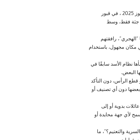
علمت “زمان الوصل” من مصدر مطلع أن عدد الجثث التي دُفنت، الأربعاء 23 يوليو تموز 2025 ، في قبور
ماعية بمحافظة السويداء ارتفع إلى 134 جثة على الأقل، بعد أن كان العدد الأولي 80 جثة فقط، وسط
الهجري”، رافقتهم
ي مكان مجهول، باستخدام
ها نظام الأسد سابقًا في
ا البعض.
و قطع الرأس، دون التأكد
بعضها دون أي تصنيف أو
ئلات بدوية أو إلى
مح لأي جهة محايدة أو
لسرية والتعتيم؟”، ما
مسؤوليات.