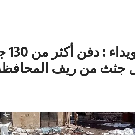
مقابر
ول جثث من ريف المحافظة