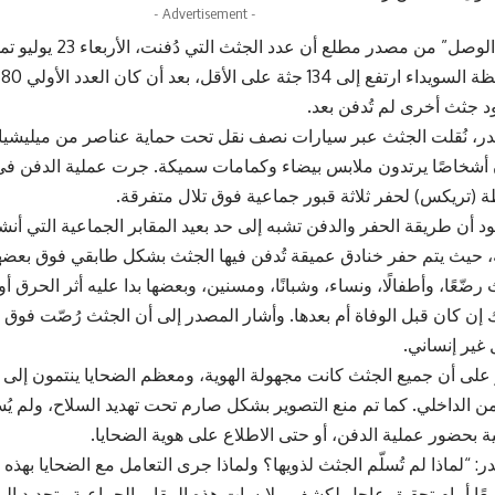
- Advertisement -
ج
 جثث أخرى لم تُدفن بعد.
، نُقلت الجثث عبر سيارات نصف نقل تحت حماية عناصر من ميليشيا “
ن أشخاصًا يرتدون ملابس بيضاء وكمامات سميكة. جرت عملية الدفن ف
(تريكس) لحفر ثلاثة قبور جماعية فوق تلال متفرقة.
د أن طريقة الحفر والدفن تشبه إلى حد بعيد المقابر الجماعية التي أنشأ
، حيث يتم حفر خنادق عميقة تُدفن فيها الجثث بشكل طابقي فوق بعضه
ّعًا، وأطفالًا، ونساء، وشبانًا، ومسنين، وبعضها بدا عليه أثر الحرق أ
إن كان قبل الوفاة أم بعدها. وأشار المصدر إلى أن الجثث رُصّت فوق 
غير إنساني.
لى أن جميع الجثث كانت مجهولة الهوية، ومعظم الضحايا ينتمون إلى عا
ن الداخلي. كما تم منع التصوير بشكل صارم تحت تهديد السلاح، ولم يُس
ة بحضور عملية الدفن، أو حتى الاطلاع على هوية الضحايا.
 “لماذا لم تُسلّم الجثث لذويها؟ ولماذا جرى التعامل مع الضحايا بهذه ا
سعًا أمام تحقيق عاجل لكشف ملابسات هذه المقابر الجماعية وتحديد ال