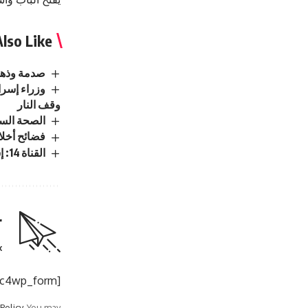
lso Like
صدمة وذهول .. حبس
وزراء إسرا
وقف النار
الصحة السوري
فضائح أخلاقية تهدد 4 جمهوريين بسحب المقاعد من تح
القناة 14: إسرائيل ترفض “خارطة الطريق” بشأن غزة وتبدي تحفظات على دور القوات الدولية
r
.
[mc4wp_form]
 Policy
. You may