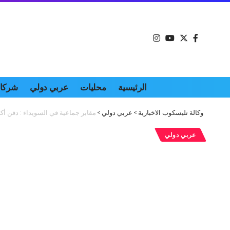
الرئيسية
محليات
عربي دولي
شركات
وكالة تليسكوب الاخبارية
>
عربي دولي
>
مقابر جماعية في السويداء : دفن أكثر من 130 جثة بسرية تامة العدد قابل للارتفاع مع وصول جثث 
عربي دولي