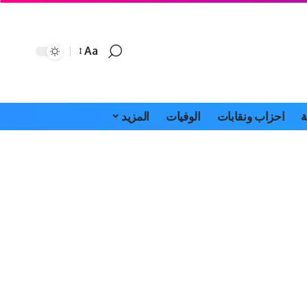
Aa
Font
Resizer
ة
احزاب ونقابات
الوفيات
المزيد