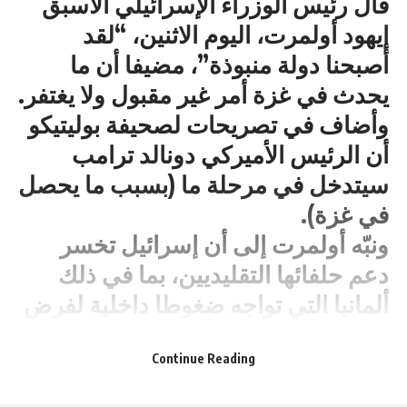
قال رئيس الوزراء الإسرائيلي الأسبق
إيهود أولمرت، اليوم الاثنين، “لقد
أصبحنا دولة منبوذة”، مضيفا أن ما
يحدث في غزة أمر غير مقبول ولا يغتفر.
وأضاف في تصريحات لصحيفة بوليتيكو
أن الرئيس الأميركي دونالد ترامب
سيتدخل في مرحلة ما (بسبب ما يحصل
في غزة).
ونبّه أولمرت إلى أن إسرائيل تخسر
دعم حلفائها التقليديين، بما في ذلك
ألمانيا التي تواجه ضغوطا داخلية لفرض
عقوبات على تل أبيب، والولايات
المتحدة التي عبّر رئيسها دونالد ترامب
Continue Reading
عن قلقه من “مجاعة حقيقية” في غزة،