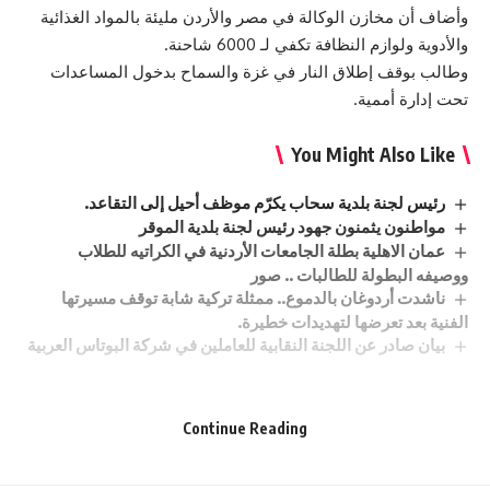
وأضاف أن مخازن الوكالة في مصر والأردن مليئة بالمواد الغذائية
والأدوية ولوازم النظافة تكفي لـ 6000 شاحنة.
وطالب بوقف إطلاق النار في غزة والسماح بدخول المساعدات
تحت إدارة أممية.
You Might Also Like
رئيس لجنة بلدية سحاب يكرّم موظف أحيل إلى التقاعد.
مواطنون يثمنون جهود رئيس لجنة بلدية الموقر
عمان الاهلية بطلة الجامعات الأردنية في الكراتيه للطلاب
ووصيفه البطولة للطالبات .. صور
ناشدت أردوغان بالدموع.. ممثلة تركية شابة توقف مسيرتها
الفنية بعد تعرضها لتهديدات خطيرة.
بيان صادر عن اللجنة النقابية للعاملين في شركة البوتاس العربية
Continue Reading
Sign Up For Daily Newsletter
Be keep up! Get the latest breaking news delivered