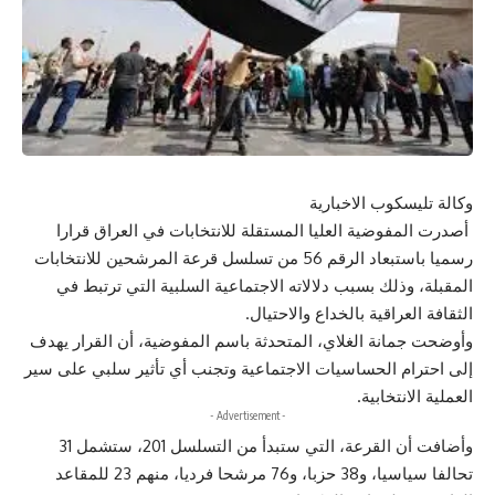
وكالة تليسكوب الاخبارية
أصدرت المفوضية العليا المستقلة للانتخابات في العراق قرارا
رسميا باستبعاد الرقم 56 من تسلسل قرعة المرشحين للانتخابات
المقبلة، وذلك بسبب دلالاته الاجتماعية السلبية التي ترتبط في
الثقافة العراقية بالخداع والاحتيال.
وأوضحت جمانة الغلاي، المتحدثة باسم المفوضية، أن القرار يهدف
إلى احترام الحساسيات الاجتماعية وتجنب أي تأثير سلبي على سير
العملية الانتخابية.
- Advertisement -
وأضافت أن القرعة، التي ستبدأ من التسلسل 201، ستشمل 31
تحالفا سياسيا، و38 حزبا، و76 مرشحا فرديا، منهم 23 للمقاعد