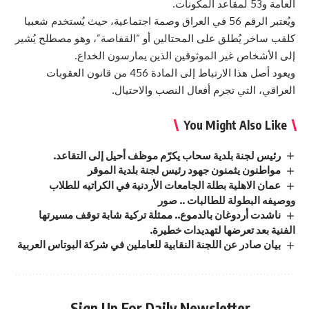
العامة و53 لمقاعد المكونات.
ويُعتبر الرقم 56 في العراق وصمة اجتماعية، حيث يُستخدم شعبيا
كلقب ساخر يُطلق على المحتالين أو “القفاصة”، وهو مصطلح يُشير
إلى الأشخاص غير الموثوقين الذين يمارسون الخداع.
ويعود أصل هذا الارتباط إلى المادة 456 من قانون العقوبات
العراقي، التي تجرم أفعال النصب والاحتيال.
You Might Also Like
رئيس لجنة بلدية سحاب يكرّم موظف أحيل إلى التقاعد.
مواطنون يثمنون جهود رئيس لجنة بلدية الموقر
عمان الاهلية بطلة الجامعات الأردنية في الكراتيه للطلاب
ووصيفه البطولة للطالبات .. صور
ناشدت أردوغان بالدموع.. ممثلة تركية شابة توقف مسيرتها
الفنية بعد تعرضها لتهديدات خطيرة.
بيان صادر عن اللجنة النقابية للعاملين في شركة البوتاس العربية
Sign Up For Daily Newsletter