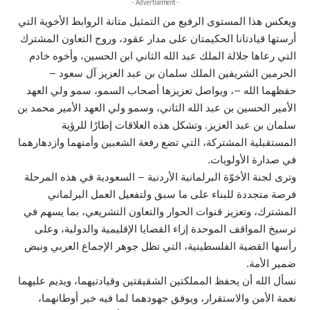
- Advertisement -
ويعكس هذا المستوى الرفيع من التمثيل متانة الروابط الأخوية التي
أرستها قيادتانا الحكيمتان على مدار عقود، وروح التعاون المشترك
التي رعاها جلالة الملك عبد الله الثاني ابن الحسين، وأخوه خادم
الحرمين الشريفين الملك سلمان بن عبد العزيز آل سعود –
حفظهما الله –، ويواصل تعزيزها أصحاب السمو، سمو ولي العهد
الأمير الحسين بن عبد الله الثاني، وسمو ولي العهد الأمير محمد بن
سلمان بن عبد العزيز. وتشكل هذه العلاقات إطارًا للرؤية
المستقبلية المشتركة، التي تضع رفعة الشعبين وأمنهما وازدهارهما
في صدارة الأولويات.
وترى لجنة الأخوّة البرلمانية الأردنية – السعودية في هذه المرحلة
فرصة متجددة للبناء على ما سبق ولتفعيل العمل البرلماني
المشترك، وتعزيز قنوات الحوار والتعاون التشريعي، بما يسهم في
ترسيخ المواقف الموحدة إزاء القضايا الإقليمية والدولية، وعلى
رأسها القضية الفلسطينية، التي تظل جوهر الإجماع العربي ونبض
ضمير الأمة.
نسأل الله أن يحفظ المملكتين الشقيقتين وقيادتيهما، ويديم عليهما
نعمة الأمن والاستقرار، ويوفق جهودهما لما فيه خير أوطانهما،