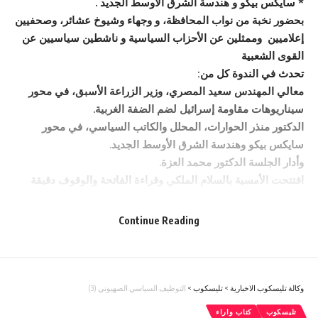
* سايكس بيكو و هندسة الشرق الأوسط الجديد .
بحضور نخبة من نواب المحافظة، و وجهاء وشيوخ عشائر، وصحفيين
إعلاميين وممثلين عن الأحزاب السياسية و ناشطين سياسيين عن
القوى الشعبية
تحدث في الندوة كل من:
معالي المهندس سعيد المصري، وزير الزراعة الأسبق، في محور
سيناريوهات مقاومة إسرائيل لضم الضفة الغربية.
الدكتور منذر الحوارات، المحلل والكاتب السياسي، في محور
سايكس بيكو وهندسة الشرق الأوسط الجديد.
وأدار الجلسة الدكتور محمد العزة.
افتتحت الأمسية بالسلام الملكي وقراءة الفاتحة والوقوف دقيقة
صمت على أرواح شهداء الأردن وفلسطين والأمة العربية.
محاور الندوة
Continue Reading
عرض الدكتور الحوارات قراءة تاريخية وسياسية لاتفاقية سايكس
بيكو وتداعياتها في تهيئة المناخ لإنشاء كيان صهيوني و وظيفي،
مؤكدًا أن القوى الكبرى تسعى اليوم لتفتيت المنطقة إلى كيانات
هشة عبر استغلال الهويات الفرعية والطائفية. وشدد على أن
وكالة تليسكوب الاخبارية
>
تليسكوب
>
التوظيف السياسي الصهيوني (3)
مواجهة هذه المشاريع تتطلب تعزيز الهوية الوطنية الأردنية، تحصين
تليسكوب
كتاب واراء