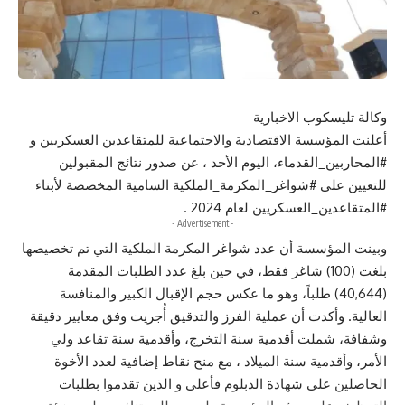
وكالة تليسكوب الاخبارية
أعلنت المؤسسة الاقتصادية والاجتماعية للمتقاعدين العسكريين و
#المحاربين_القدماء، اليوم الأحد ، عن صدور نتائج المقبولين
للتعيين على #شواغر_المكرمة_الملكية السامية المخصصة لأبناء
#المتقاعدين_العسكريين لعام 2024 .
- Advertisement -
وبينت المؤسسة أن عدد شواغر المكرمة الملكية التي تم تخصيصها
بلغت (100) شاغر فقط، في حين بلغ عدد الطلبات المقدمة
(40,644) طلباً، وهو ما عكس حجم الإقبال الكبير والمنافسة
العالية. وأكدت أن عملية الفرز والتدقيق أُجريت وفق معايير دقيقة
وشفافة، شملت أقدمية سنة التخرج، وأقدمية سنة تقاعد ولي
الأمر، وأقدمية سنة الميلاد ، مع منح نقاط إضافية لعدد الأخوة
الحاصلين على شهادة الدبلوم فأعلى و الذين تقدموا بطلبات