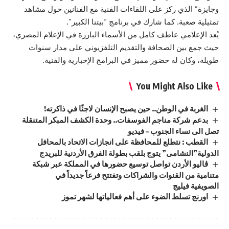
وجايزة” الذي ركز على اللقاءات الفنية مع الفنانين حول مشاهد
تمثيلية صعبة. كما شارك في برنامج “بيتنا الكبير”.
يُعد الإعلامي عاطف كامل من الأسماء البارزة في الإعلام المصري،
حيث جمع بين الصحافة والتقديم التلفزيوني على مدار سنوات
طويلة، وكان له حضور مميز في البرامج الإخبارية والفنية.
You Might Also Like
الغربة في الوطن.. حين يصبح الإنسان لاجئًا في ذاكرته!
بدعم شركة مناجم الفوسفات.. وحدة الكشف المبكر المتنقلة
تصل الى نساء الجنوب – فيديو
القطب : نتطلع للمحافظة على انجازات الاتحاد بالمحافل
الدولية”النشامى” يتوج بلقب بطولة الفرق الأردنية للبريدج
ڤاليو الأردن تواصل توسيع حضورها في المملكة عبر شبكة
متنامية من القنوات والشراكات وتفتتح فرعاً جديداً في
الصويفية فيليج
اورنج تسلط الضوء على أهم فعالياتها لشهر تموز