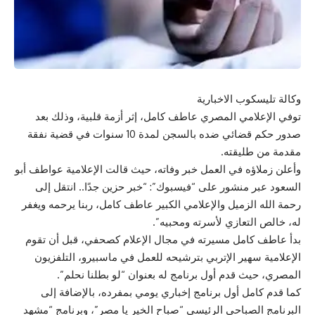
وكالة تليسكوب الاخبارية
توفي الإعلامي المصري عاطف كامل، إثر أزمة قلبية، وذلك بعد
صدور حكم قضائي ضده بالسجن لمدة 10 سنوات في قضية نفقة
مقدمة من طليقته.
وأعلن زملاؤه في العمل خبر وفاته، حيث قالت الإعلامية عواطف أبو
السعود عبر منشور على “فيسبوك”: “خبر حزين جدًا.. انتقل إلى
رحمة الله الزميل والإعلامي الكبير عاطف كامل، ربنا يرحمه ويغفر
له، خالص التعازي لأسرته ومحبيه”.
بدأ عاطف كامل مسيرته في مجال الإعلام كصحفي، قبل أن تقوم
الإعلامية سهير الإتربي بترشيحه للعمل في ماسبيرو، التلفزيون
المصري، حيث قدم أول برنامج له بعنوان “لو بطلنا نحلم”.
كما قدم كامل أول برنامج إخباري يومي بمفرده، بالإضافة إلى
البرنامج الصباحي الرئيسي “صباح الخير يا مصر”، وبرنامج “مشهد