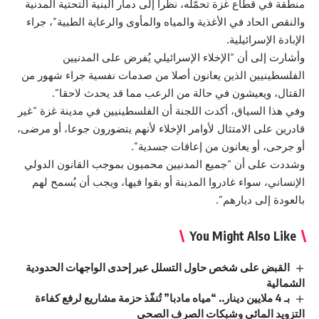
منطقة في قطاع غزة تحمّله، نظرا إلى دمار البنية التحتية المدنية
والنقص الحاد في الأغذية والمياه والمأوى والرعاية الطبية”، جراء
الإبادة الإسرائيلية.
وأشارت إلى أن “الإخلاء الإسرائيلي يُفرض على المدنيين
الفلسطينيين الذين يعانون أصلا من صدمات نفسية جراء شهور من
القتال، ويعيشون في حالة من الرعب مما قد يحدث لاحقا”.
وفي هذا السياق، أكدت اللجنة أن الفلسطينيين في مدينة غزة “غير
قادرين على الامتثال لأوامر الإخلاء لأنهم يتضورون جوعا، أو مرضى،
أو جرحى، أو يعانون من إعاقات جسدية”.
وشددت على أن “جميع المدنيين محميون بموجب القانون الدولي
الإنساني، سواء غادروا المدينة أو بقوا فيها، ويجب أن يُسمح لهم
بالعودة إلى ديارهم”.
You Might Also Like
القبض على شخص حاول التسلل عبر إحدى الواجهات الحدودية
الشمالية
بـ 4 ملايين دينار.. “مياه مادبا” تُنفّذ حزمة مشاريع لرفع كفاءة
التزويد المائي وشبكات الصرف الصحي