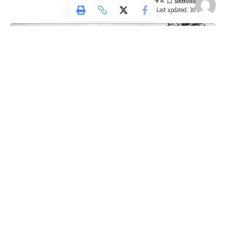
[mc4wp_form]
Last updated: 30 أغسطس، 2025 5:38 م
By signing up, you agree to our
Terms of Use
and acknowledge the data practices in
our
Privacy Policy
. You may unsubscribe at any time.
Facebook
وكالة تليسكوب الاخبارية
افادت وسائل إعلام إسرائيلية ان خلال القتال بحي الزيتون الليلة
الماضية كانت هناك مخاوف من وجود جنود مفقودين”.
- Advertisement -