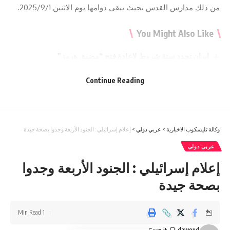
من ذلك مدارس القدس بحيث يبقى دوامها يوم الاثنين 2025/9/1.
You Might Also Like
إيران تحدد ستة شروط لإعادة فتح “مضيق هرمز”
100 دولار لكل عائد.. الأمم المتحدة تشجع السوريين على العودة
من لبنان
Continue Reading
أرقام قياسية.. سوريا أكبر المستفيدين من إغلاق “هرمز”
CNN : رئيس الأركان الأمريكي يفاجئ ترامب.. “الحرب مع إيران
بحاجة إلى مخرج”
إعلام إسرائيلي يدق ناقوس الخطر: تل أبيب منشغلة عن تحولات
وكالة تليسكوب الاخبارية
>
عربي دولي
>
إعلام إسرائيلي : الجنود الأربعة وجدوا بصحة جيدة
أمريكية قد تقلب المعادلة
عربي دولي
إعلام إسرائيلي : الجنود الأربعة وجدوا
Sign Up For Daily Newsletter
بصحة جيدة
Be keep up! Get the latest breaking news delivered
straight to your inbox.
1 Min Read
dawoud