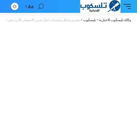
Aa
Font
Resizer
وكالة تليسكوب الاخبارية
>
تليسكوب
>
معرض متنقل ومنتديات حول فرص الاستثمار بالأردن في طوكيو