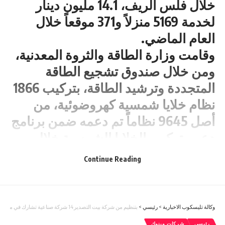
خلال فلس الريف، 14.1 مليون دينار
لخدمة 5169 منزلاً و371 موقعاً خلال
العام الماضي.
وقامت وزارة الطاقة والثروة المعدنية،
ومن خلال صندوق تشجيع الطاقة
المتجددة وترشيد الطاقة، بتركيب 1866
نظام خلايا شمسية كهروضوئية، من
أصل 9645 نظاماً تم دعمه ضمن برنامج
دعم وتركيب الخلايا الشمسية خلال
العام الماضي.
Continue Reading
وبحسب التقرير السنوي للوزارة 2024
الصادر أخيراً، بلغ عدد أنظمة الخلايا
الشمسية التراكمي 11823 نظاماً منذ
وكالة تليسكوب الاخبارية
>
رئيسي
>
بتنظيم من شركة بيت التصدير 14 شركة صناعية تشارك في معرض التجاره الافريقي 2025
تأسيس صندوق تشجيع الطاقة
رئيسي
شركات وبنوك