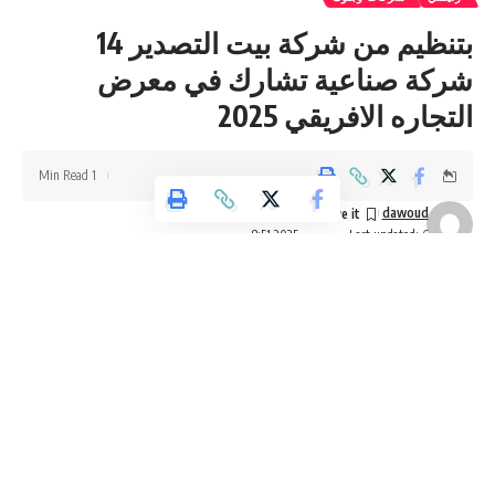
المتجددة حتى نهاية 2024، مشيراً إلى
بتنظيم من شركة بيت التصدير 14
أن الصندوق يقدم 30 بالمئة من تكلفة
شركة صناعية تشارك في معرض
النظام من خلال اتفاقيات تعاون
التجاره الافريقي 2025
مشترك مع ثلاثة بنوك محلية و20
جمعية.
1 Min Read
كما قام الصندوق بتركيب 3488 نظام
dawoud
Last updated: 6 سبتمبر، 2025 8:51 ص
سخان شمسي من أصل 8101 نظام
جرى دعمها ضمن مشروع دعم تركيب
السخانات الشمسية، وتركيب 965
سخاناً شمسياً من أصل 1265 من خلال
منحة كاملة من الوكالة الأميركية للتنمية
الدولية، بالتعاون مع وزارة التنمية
الاجتماعية لمنازل الأسر المضيفة.