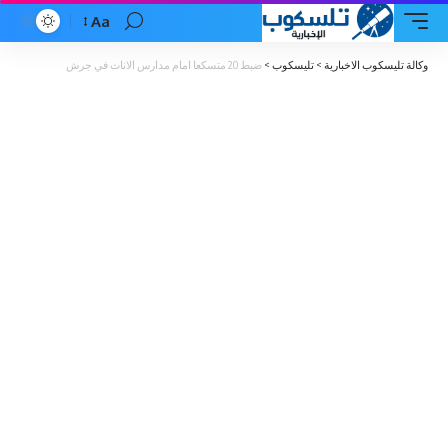
Aa
Font
Resizer
وكالة تليسكوب الاخبارية
>
تليسكوب
>
ضبط 20 متسكعا امام مدارس الاناث في جرش