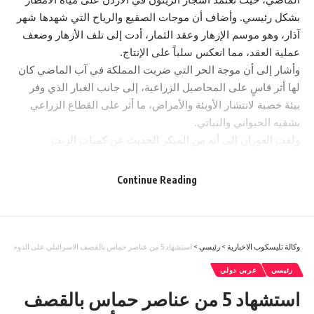
بشكل رئيسي. وأضاف أن موجات الصقيع والرياح التي شهدها شهر
آذار، وهو موسم الإزهار وعقد الثمار، أدت إلى تلف الأزهار وضعف
عملية العقد، مما انعكس سلباً على الإنتاج.
وأشار إلى أن موجة الحر التي ضربت المملكة في آب الماضي كان
لها أثر قاسٍ على المحاصيل الزراعية، إلى جانب الغبار الذي وفر
بيئة خصبة لانتشار الأوبئة والأمراض، ما أثر على القطاع الزراعي
بشقيه الحيواني والنباتي.
ولفت العوران إلى أنه من المبكر الحديث عن كميات الزيت
المتوقعة لهذا الموسم، إلا أنه من المرجح أن يغطي السوق المحلي،
فيما ستعتمد أسعار الزيتون على قاعدة العرض والطلب.
Continue Reading
وختم بالتأكيد على ضرورة تفعيل دور البحث العلمي في تطوير
جميع الأصناف الزراعية بالأردن، سواء كانت محاصيل حقلية أو
أشجار زيتون. خبرني
وكالة تليسكوب الاخبارية
>
رئيسي
>
استشهاد 5 من عناصر حماس بالقصف الاسرائيلي على الدوحة – أسماء
You Might Also Like
رئيسي
عربي دولي
استشهاد 5 من عناصر حماس بالقصف
إرادة ملكية بتعيين رئيس الديوان الملكي ومدير مكتب الملك في
مجلس الأمن القومي