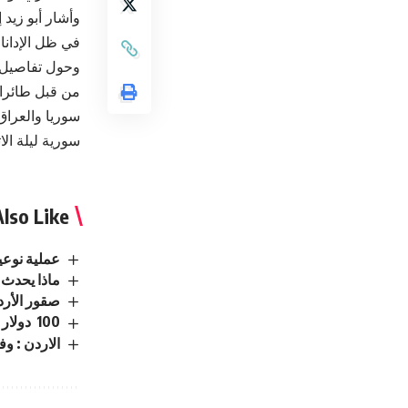
وأشار أبو زيد
في ظل الإدانات
من قبل طائرات
سوريا والعراق
سورية ليلة الا
lso Like
عملية نوعي
ماذا يحدث 
صقور الأرد
100 دولار لكل عائد.. الأمم المتحدة تشجع السوريين على العودة من لبنان
الاردن : وفيا