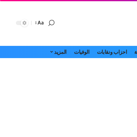
Aa
Font
Resizer
ة
احزاب ونقابات
الوفيات
المزيد