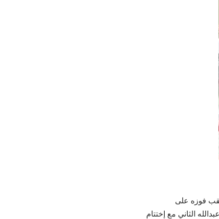
 إلى نهائيات كأس آسيا 2026 لصالحه، عقب فوزه على
اثاء 9 أيلول على ستاد الملك عبدالله الثاني مع إختتام