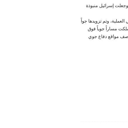
وجعلت إسرائيل منبوذة
شلة، قال أبو زيد إن طائرات F-35 وF-15 شاركت في العملية، وتم تزويدها جواً
لكت مساراً جوياً فوق
 قصف مواقع دفاع جوي