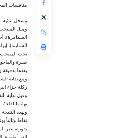
منافسات المجم
وسجل ثنائية المنتخب عل
ومثل المنتخب 
السمامرة)، أح
الشناينة)، إب
بحث المنتخب 
بعدها بدقيقة 
ومع بداية الش
ركلة جزاء انب
وقبل نهاية ال
نهاية اللقاء 2-1.
نقاط وثالثاً بوتان برصيد 3 نقاط وأخير
بدوره، عبر ال
التي أظهرها الل