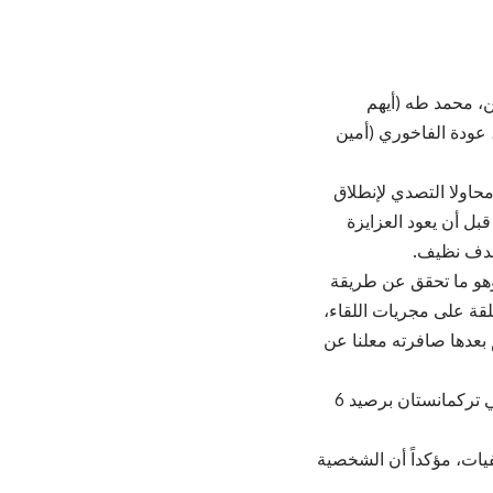
ن، محمد طه (أيهم
 عودة الفاخوري (أمين
اولا التصدي لإنطلاق
دار صبرة لركلات جزاء، قبل أن يعود العزايزة
بهدف نظيف.
 وهو ما تحقق عن طريقة
قة على مجريات اللقاء،
بعدها صافرته معلنا عن
وبهذه النتيجة استقر المنتخب بصدارة المجموعة برصيد 9 نقاط فيما حل بالمركز الثاني تركمانستان برصيد 6
يات، مؤكداً أن الشخصية