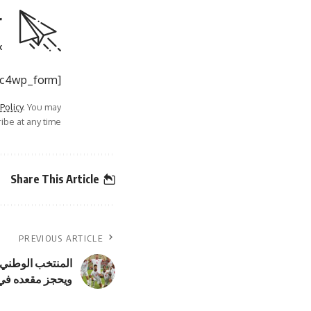
r
.
[mc4wp_form]
 Policy
. You may
be at any time.
Share This Article
PREVIOUS ARTICLE
ويحجز مقعده في ا