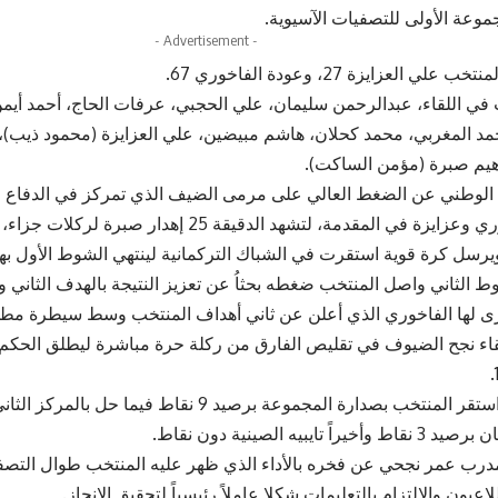
وعة الأولى للتصفيات الآسيوية.
- Advertisement -
ي العزايزة 27، وعودة الفاخوري 67.
في اللقاء، عبدالرحمن سليمان، علي الحجبي، عرفات الحاج، أحمد أيم
مد المغربي، محمد كحلان، هاشم مبيضين، علي العزايزة (محمود ذيب)،
راهيم صبرة (مؤمن الساكت).
الوطني عن الضغط العالي على مرمى الضيف الذي تمركز في الدفاع مح
صبرة والفاخوري وعزايزة في المقدمة، لتشهد الدقيقة 25 إه
ويرسل كرة قوية استقرت في الشباك التركمانية لينتهي الشوط الأول 
وط الثاني واصل المنتخب ضغطه بحثاُ عن تعزيز النتيجة بالهدف الثاني
رى لها الفاخوري الذي أعلن عن ثاني أهداف المنتخب وسط سيطرة مطل
لقاء نجح الضيوف في تقليص الفارق من ركلة حرة مباشرة ليطلق الحكم 
اً تايبيه الصينية دون نقاط.
مدرب عمر نجحي عن فخره بالأداء الذي ظهر عليه المنتخب طوال التصف
اعبون والإلتزام بالتعليمات شكلا عاملاً رئيسياً لتحقيق الإنجاز.