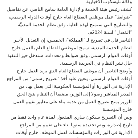
وكالة تليسكوب الاخبارية
كشف رئيس هيئة الخدمة والإدارة العامة سامح الناصر، عن تفاصيل
“ضوابط” عمل موظفي القطاع العام خارج أوقات الدوام الرسمي،
والتصاريح التي ستمنح لهذه الغاية، وفق نظام الخدمة المدنيَّة
“المُعدل” لسنة 2024م.
الناصر قال في تصريح لـ “المملكة”، الخميس، إن التعديل الأخير
لنظام الخدمة المدنية، سمح لموظفي القطاع العام بالعمل خارج
أوقات الدوام الرسمي، وفق ضوابط ومحددات، ستدخل حيز التنفيذ
حال نشر النظام في الجريدة الرسمية.
وأوضح الناصر، أن موظف القطاع العام الذي يريد العمل خارج
أوقات الدوام الرسمي، يتعين عليه أخذ “تصريح رسمي” من المراجع
الإدارية في الوزارة أو المؤسسة الحكومية التي يعمل بها، من
المدير المباشر وصولا إلى الوزير، مضيفا أن النظام يتيح الحق
للوزير بمنح تصريح العمل من عدمه بناء على معايير تقييم العمل
خارج المؤسسة.
وبين أن التصريح سيكون ساري المفعول لمدة عام واحد فقط من
تاريخ إصداره، ويتم تجديده سنويا بناء على تقييم من المراجع
الإدارية في الوزارات والمؤسسات لعمل الموظف خارج أوقات