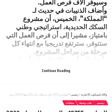
وسيوفر آلاف فرص العمل.
وأضاف الذنيبات في حديث لـ
“المملكة”، الخميس، أن مشروع
السكك الحديدية، استراتيجي وطني
بامتياز، مشيرا إلى أن فرص العمل التي
ستتوفر، سترتفع تدريجيا مع انتهاء كل
مرحلة من مراحل المشروع.
وأشار إلى أنه تم الاتفاق على أسعار
نقل الفوسفات والبوتاس، عبر سكة
Continue Reading
الحديد الجديدة، مضيفا أن الأسعار
ستوفر من أجور النقل على شركتي
الفوسفات والبوتاس.
وكالة تليسكوب الاخبارية
>
رئيسي
>
الهواري: 10755 حالة سرطان عام 2022 منها 8754 لأردنيين
وبين أن الاتفاق يتضمن مراجعة أسعار
رئيسي
طب وصحة
محليات
النقل مستقبلا، كلما زادت كمية النقل