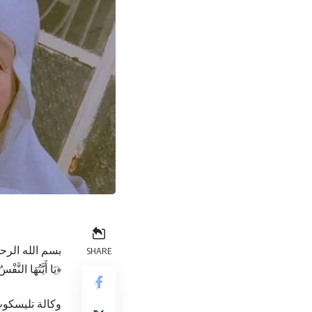
بسم الله الرح
SHARE
﴿يَا أَيَّتُهَا النَّ
وكالة تليسكوب