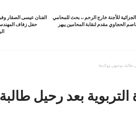
 الجزائية للأجنة خارج الرحم ،، بحث للمحامي
الفنان عيسى الصقار وفرق
صم الحجاوي مقدم لنقابة المحامين يبهر
حفل زفاف المهندس 
الر
ل طالبة توجيهي ووالدها
التربوية بعد رحيل طالبة