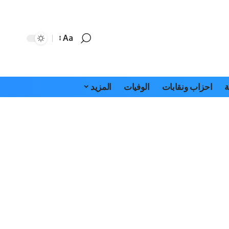
Aa
Font
Resizer
ة
احزاب ونقابات
الوفيات
المزيد