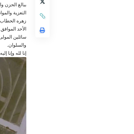
ببالغ الحزن و
التعزية والموا
زهره الحطاب “
الأحد الموافق 16/9/2025 في بلدة دورا الخليل، عن عمر ناهز (115) عاماً
سائلين المولى
والسلوان.
إنا لله وإنا إل