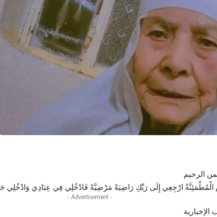
من الرحيم
فْسُ الْمُطْمَئِنَّةُ ارْجِعِي إِلَى رَبِّكِ رَاضِيَةً مَرْضِيَّةً فَادْخُلِي فِي عِبَادِي وَادْخُلِي جَن
- Advertisement -
 الإخبارية