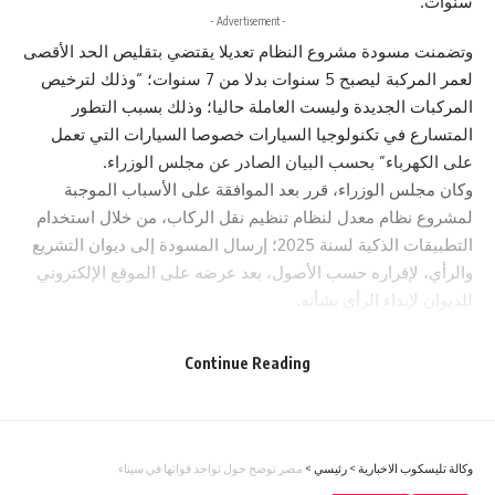
سنوات.
- Advertisement -
وتضمنت مسودة مشروع النظام تعديلا يقتضي بتقليص الحد الأقصى
لعمر المركبة ليصبح 5 سنوات بدلا من 7 سنوات؛ “وذلك لترخيص
المركبات الجديدة وليست العاملة حاليا؛ وذلك بسبب التطور
المتسارع في تكنولوجيا السيارات خصوصا السيارات التي تعمل
على الكهرباء” بحسب البيان الصادر عن مجلس الوزراء.
وكان مجلس الوزراء، قرر بعد الموافقة على الأسباب الموجبة
لمشروع نظام معدل لنظام تنظيم نقل الركاب، من خلال استخدام
التطبيقات الذكية لسنة 2025؛ إرسال المسودة إلى ديوان التشريع
والرأي، لإقراره حسب الأصول، بعد عرضه على الموقع الإلكتروني
للديوان لإبداء الرأي بشأنه.
فيما طالبت لجنة كباتن التطبيقات الذكية على لسان رئيسها
لورنس الرفاعي في تصريحات سابقة لـ”الغد ” بالابقاء على العمر
Continue Reading
التشغيلي 7 سنوات أو رفعه إلى 10 سنوات معتبرا أن تخفيض العمر
التشغيلي إلى 5 سنوات على المركبات التي يتم ترخيصها بعد نفاذ
النظام المعدل ” سيضر بالقطاع وسيؤدي إلى خروج الكباتن من
السوق، إذ إنه لا يمكن سداد الأقساط البنكية ودفع رسوم ترخيص
وكالة تليسكوب الاخبارية
>
رئيسي
>
مصر توضح حول تواجد قواتها في سيناء
وتأمين ورسوم ترخيص الهيئة وعمولة الشركة، خلال فترة 5 سنوات