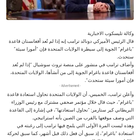
وكالة تليسكوب الاخبارية
قال الرئيس الأميركي دونالد ترامب إنه إذا لم تُعد أفغانستان قاعدة
“باغرام” الجوية إلى سيطرة الولايات المتحدة فإن “أمورا سيئة”
ستحدث.
وأضاف ترامب في منشور على منصة تروث سوشيال “إذا لم تُعد
أفغانستان قاعدة باغرام الجوية إلى من أنشأها، الولايات المتحدة،
فإن أمورا سيئة ستحدث”.
- Advertisement -
وأعلن ترامب، الخميس، أن الولايات المتحدة تحاول استعادة قاعدة
“باغرام”، حيث قال خلال مؤتمر صحفي مشترك مع رئيس الوزراء
البريطاني كير ستارمر: “نحاول استعادتها”، في إشارة إلى القاعدة
التي وصف موقعها بالقرب من الصين بأنه استراتيجي.
وهذه ليست المرة الأولى التي يلمح فيها ترامب إلى رغبته في
استعادة “باغرام”، إذ سبق أن فعل ذلك قبل أشهر، كما سبق لحركة