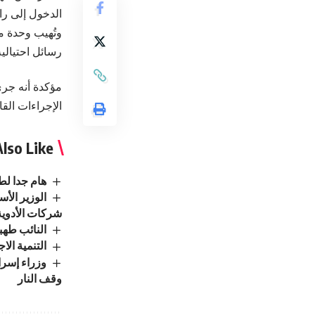
الدخول إلى را
وتُهيب وحدة م
رسائل احتيالية
مؤكدة أنه جرى
الإجراءات القا
lso Like
هام جدا لطل
الوزير الأ
شركات الأدوية
النائب طهبوب: ا
التنمية الاجتماعية : تسجيل 
وزراء إسرا
وقف النار