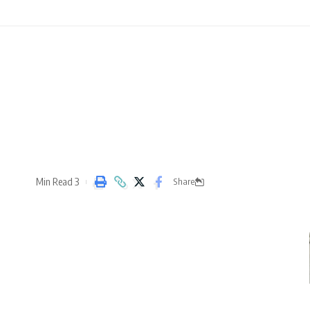
3 Min Read
Share