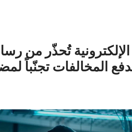
إلكترونية تُحذّر من رسائ
دفع المخالفات تجنّباً لمض