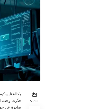
وكالة تليسكوب
حذّرت وحدة الج
SHARE