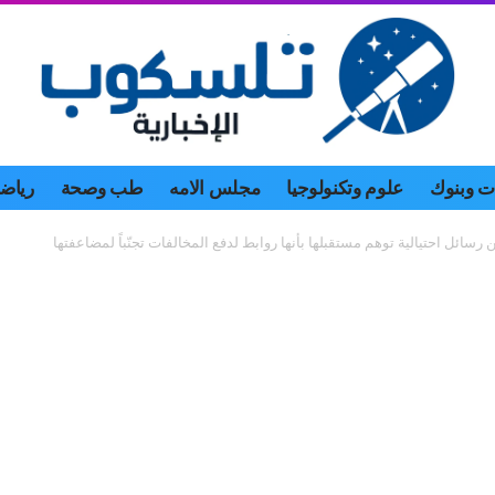
 وبنوك
علوم وتكنولوجيا
مجلس الامه
طب وصحة
رياض
ن رسائل احتيالية توهم مستقبلها بأنها روابط لدفع المخالفات تجنّباً لمضاعفتها