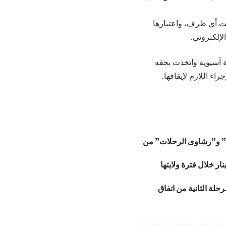
حت أي ظرف، واعتبارها
لإلكتروني.
 آسيوية واتخذت بحقه
اء اللازم لإيقافها.
ية” و”رشاوى الرحلات” من
حلة الثانية من اتفاق