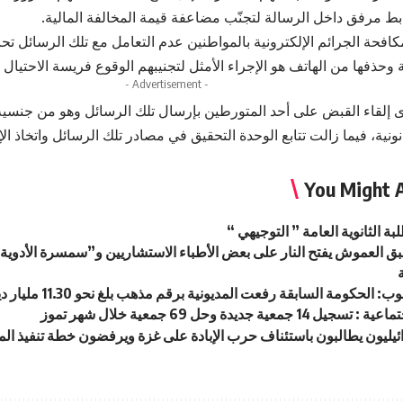
بط مرفق داخل الرسالة لتجنّب مضاعفة قيمة المخالفة المالية.
كافحة الجرائم الإلكترونية بالمواطنين عدم التعامل مع تلك الرسائل ت
 وحذفها من الهاتف هو الإجراء الأمثل لتجنيبهم الوقوع فريسة الاحتيال ا
- Advertisement -
 إلقاء القبض على أحد المتورطين بإرسال تلك الرسائل وهو من جنسية
نونية، فيما زالت تتابع الوحدة التحقيق في مصادر تلك الرسائل واتخاذ الإجر
You Might A
بة الثانوية العامة ” التوجيهي “
سبق العموش يفتح النار على بعض الأطباء الاستشاريين و”سمسرة الأدو
لحكومة السابقة رفعت المديونية برقم مذهب بلغ نحو 11.30 مليار دينار خلال فترة ولايتها
14 جمعية جديدة وحل 69 جمعية خلال شهر تموز
ئيليون يطالبون باستئناف حرب الإبادة على غزة ويرفضون خطة تنفيذ المر