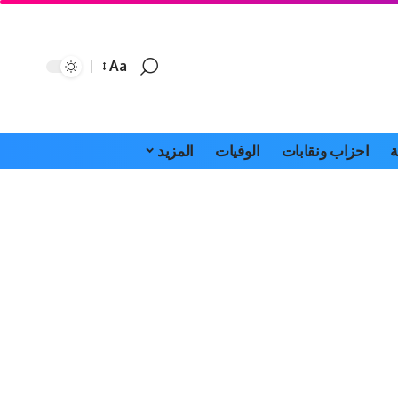
Aa
Font
Resizer
ة
احزاب ونقابات
الوفيات
المزيد