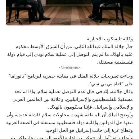
وكالة تليسكوب الاخبارية
حذّر جلالة الملك عبدالله الثاني، من أن الشرق الأوسط محكوم
عليه بالهلاك ما لم يتم التوصل إلى عملية سلام تؤدي إلى قيام دولة
فلسطينية مستقلة.
- Advertisement -
وجاءت تصريحات جلالة الملك في مقابلة حصرية لبرنامج “بانوراما”
على “قناة بي بي سي”.
وقال جلالته، إنّه في حال عدم التوصل لعملية سلام، وإذا لم نجد
مستقبلا للفلسطينيين والإسرائيليين، وعلاقة بين العالمين العربي
والإسلامي وإسرائيل، فإننا محكومون بالهلاك.
وأوضح الملك أن المنطقة شهدت محاولات سلام فاشلة عديدة، وأن
تنفيذ حل الدولتين وإقامة دولة فلسطينية مستقلة في الضفة الغربية
وقطاع غزة إلى جانب إسرائيل هو الحل الوحيد.
وأضاف أنه “آمل أن نتمكن من إعادة الأمور إلى مسارها، ولكن مع