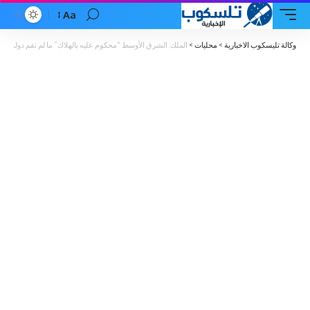
Aa
Font
Resizer
وكالة تليسكوب الاخبارية
>
محليات
>
الملك: الشرق الأوسط “محكوم عليه بالهلاك” ما لم تقم دولة فل