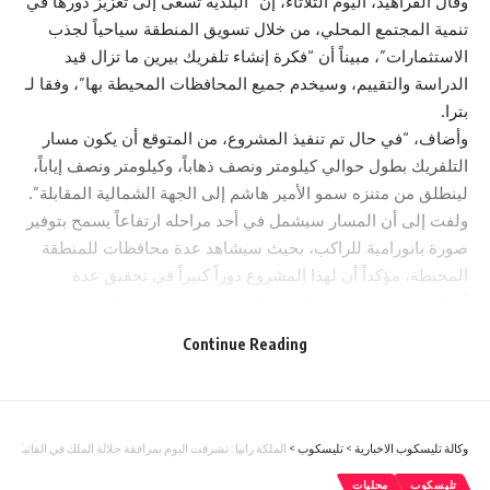
وقال الفراهيد، اليوم الثلاثاء، إن “البلدية تسعى إلى تعزيز دورها في
تنمية المجتمع المحلي، من خلال تسويق المنطقة سياحياً لجذب
الاستثمارات”، مبيناً أن “فكرة إنشاء تلفريك بيرين ما تزال قيد
الدراسة والتقييم، وسيخدم جميع المحافظات المحيطة بها”، وفقا لـ
بترا.
وأضاف، “في حال تم تنفيذ المشروع، من المتوقع أن يكون مسار
التلفريك بطول حوالي كيلومتر ونصف ذهاباً، وكيلومتر ونصف إياباً،
لينطلق من متنزه سمو الأمير هاشم إلى الجهة الشمالية المقابلة”.
ولفت إلى أن المسار سيشمل في أحد مراحله ارتفاعاً يسمح بتوفير
صورة بانورامية للراكب، بحيث سيشاهد عدة محافظات للمنطقة
المحيطة، مؤكداً أن لهذا المشروع دوراً كبيراً في تحقيق عدة
أهداف، منها استقطاب الاستثمارات وتنمية المجتمع المحلي.
وأوضح الفراهيد أن البلدية نظمت اليوم، زيارة ميدانية إلى موقع
Continue Reading
مشروع تلفريك بيرين المقترح، بمشاركة رئيس مجلس محافظة
الزرقاء المهندس جمال أبو عيد، ورئيس قسم الهندسة المعمارية
في جامعة الزرقاء الدكتورة نورا قزع.
وأكد أبو عيد خلال الجولة أن نقابة المهندسين في الزرقاء تسعى
وكالة تليسكوب الاخبارية
>
تليسكوب
>
الملكة رانيا : تشرفت اليوم بمرافقة جلالة الملك في الفاتيكان ل
إلى دعم مشاريع تسهم في تنمية المحافظات، وإيجاد فرص عمل
تليسكوب
محليات