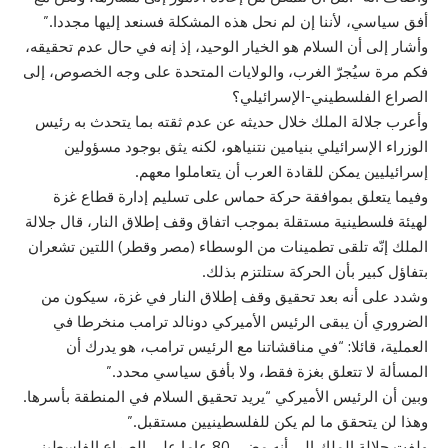
أفق سياسي، لأننا إن لم نحل هذه المشكلة فسنعد إليها مجددا.”
وأشار إلى أن السلام هو الخيار الوحيد، إذ إنه في حال عدم تحقيقه،
فكم مرة سيُجرّ الغرب، والولايات المتحدة على وجه الخصوص، إلى
الصراع الفلسطيني-الإسرائيلي؟
وأعرب جلالة الملك خلال حديثه عن عدم ثقته بما يتحدث به رئيس
الوزراء الإسرائيلي بنيامين نتنياهو، لكنه يثق بوجود مسؤولين
إسرائيليين يمكن للقادة العرب أن يتعاملوا معهم.
وفيما يتعلق بموافقة حركة حماس على تسليم إدارة قطاع غزة
لهيئة فلسطينية مستقلة بموجب اتفاق وقف إطلاق النار، قال جلالة
الملك إنّه تلقى تطمينات من الوسطاء (مصر وقطر) اللتين تشعران
بتفاؤل كبير بأن الحركة ستلتزم بذلك.
وشدد على أنه بعد تحقيق وقف إطلاق النار في غزة، سيكون من
الضروري أن يبقى الرئيس الأميركي دونالد ترامب منخرطا في
العملية، قائلا: “في مناقشاتنا مع الرئيس ترامب، هو يدرك أن
المسألة لا تتعلق بغزة فقط، ولا بأفق سياسي محدد.”
وبين أن الرئيس الأميركي “يريد تحقيق السلام في المنطقة بأسرها.
وهذا لن يتحقق ما لم يكن للفلسطينيين مستقبل.”
ولفت جلالة الملك إلى أنه مضى 80 عاما على الصراع الفلسطيني