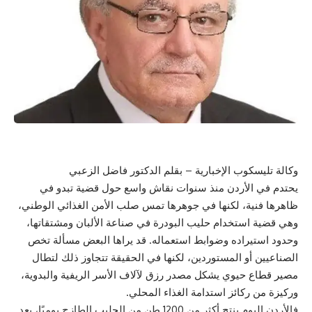
وكالة تليسكوب الإخبارية – بقلم الدكتور فاضل الزعبي
يحتدم في الأردن منذ سنوات نقاش واسع حول قضية تبدو في
ظاهرها فنية، لكنها في جوهرها تمس صلب الأمن الغذائي الوطني،
وهي قضية استخدام حليب البودرة في صناعة الألبان ومشتقاتها،
وحدود استيراده وضوابط استعماله. قد يراها البعض مسألة تخص
الصناعيين أو المستوردين، لكنها في الحقيقة تتجاوز ذلك لتطال
مصير قطاع حيوي يشكل مصدر رزق لآلاف الأسر الريفية والبدوية،
وركيزة من ركائز استدامة الغذاء المحلي.
فالأردن اليوم ينتج أكثر من 1200 طن من الحليب الطازج يوميًا، بعد