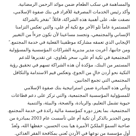
والمساهمة في سكب الطعام ضمن موائد الرحمن الرمضانية.
وأكد رئيس الخدمات المصرفية للأفراد في بنك صفوة الإسلامي،
نصفت طه، على أهمية هذه الشراكة، قائلاً: “نفخر بالشراكة
المستمرة عاماً تلو الآخر مع تكية أم علي، والتي تعكس التزامنا
الإنساني والمجتمعي، وتجسد مساعينا لأن نكون جزءاً من التغيير
الإيجابي الذي تعمقه مشاركة موظفينا الفعلية في خدمة المجتمع.”
ومن جانبها، أعربت مدير مديرية الشراكات المؤسسية والمسؤولية
المجتمعية في تكية أم علي، سحر بلعاوي، عن تقديرها للدعم
المستمر من البنك، مؤكدة أن هذه الشراكة تسهم في تحقيق رؤية
التكية نحو أردن خالٍ من الجوع، وتعكس قيم الاستدامة والتكافل
المجتمعي التي تجمع الجانبين.
وتأتي هذه المبادرة ضمن استراتيجية بنك صفوة الإسلامي
للمسؤولية المؤسسية المجتمعية، والتي تركز على دعم قطاعات
حيوية تشمل التعليم، والريادة، والصحة، والبيئة، والتنمية
المجتمعية، بما يعزز دوره كمؤسسة مالية رائدة في خدمة المجتمع.
ومن الجدير بالذكر أن تكية أم علي تأسست عام 2003 بمبادرة من
صاحبة السموّ الملكيّ الأميرة هيا بنت الحسين، حفظها الله، وتُعدّ
أول مؤسسة من نوعها في الأردن تُعنى بمكافحة الفقر الغذائي.