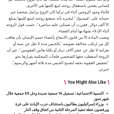
إنساني يقضي باستغفال زوجته لبيع كليتها هي الأخرى.
فأثناء وجود الزوجين أثناء في تركيا كان الزوج يراسل شخصا عبر
حسابه على “فيسبوك” ليخبره بأنه سيقنع زوجته لتبيع كليتها بمبلغ
15 ألف دولار، فقررت أن تشتكي عليه مباشرة”، حسب قول الزوجه
أثناء الإدلاء بشهادتها أمام القضاء.
ونصت المادة 10 من قانون الانتفاع بأعضاء جسم الإنسان بأن يعاقب
كل من ارتكب مخالفة نصوصه “بالحبس مدة لا تقل عن سنة أو
بغرامة لا تقل عن عشر آلاف دينار أو بكلتا هاتين العقوبتين”، غير أن
الزوجة أسقطت حقها الشخصي فلجأت المحكمة بقرارها نحو
“تخفيض العقوبة بحقه لتصبح الحبس مدة ثلاثة أشهر والرسوم”.
خبرني
You Might Also Like
التنمية الاجتماعية : تسجيل 14 جمعية جديدة وحل 69 جمعية خلال
شهر تموز
وزراء إسرائيليون يطالبون باستئناف حرب الإبادة على غزة
ويرفضون خطة تنفيذ المرحلة الثانية من اتفاق وقف النار