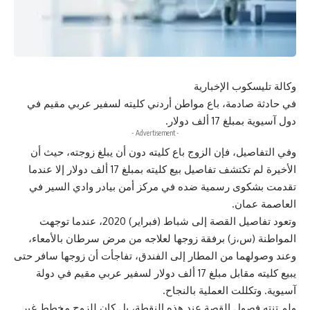
وكالة تليسكوب الإخبارية
في حادثة صادمة، باع مواطن أردني كليته لسفير عربي مقيم في
دول آسيوية بمبلغ 17 ألف دولار.
- Advertisement -
وفي التفاصيل، فإن الزوج باع كليته دون أن يبلغ زوجته، حيث أن
الأخيرة لم تكتشف تفاصيل بيع كليته بمبلغ 17 ألف دولار إلا عندما
تقدمت بشكوى رسمية ضده في مركز أمن بيادر وادي السير في
العاصمة عمان.
وتعود تفاصيل القصة إلى شباط (فبراير) 2020، عندما توجهت
المواطنة (س،ز) برفقة زوجها لعلاجه من مرض سرطان بالأمعاء،
وعند وصولهما من المطار إلى الفندق، تفاجأت أن زوجها سافر حتى
يبيع كليته مقابل مبلغ 17 ألف دولار لسفير عربي مقيم في دولة
آسيوية. وتكللت العملية بالنجاح.
ولم تنته فصول القصة عند هذه النقطة، بل كان للزوج مخطط غير