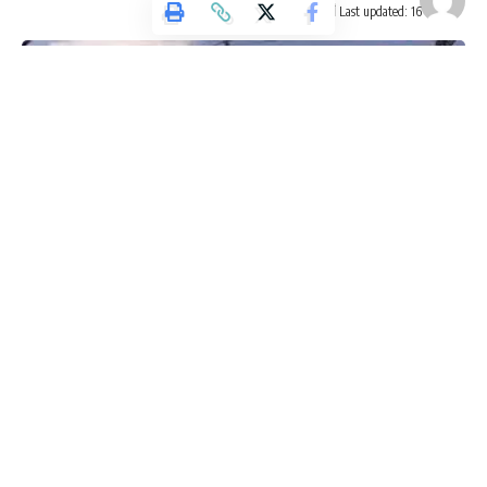
Last updated: 16 أكتوبر، 2025 2:21 م
وكالة تليسكوب الإخبارية
تعاملت الفرق المتخصصة في مديرية دفاع مدني شرق اربد وبإسناد
من مديرية دفاع مدني غرب اربد والشرطة مع حادث تدهور باص
عمومي يعمل على خط (اربد/ زوبيا) على نزول الكسرات في
منطقة صمد.