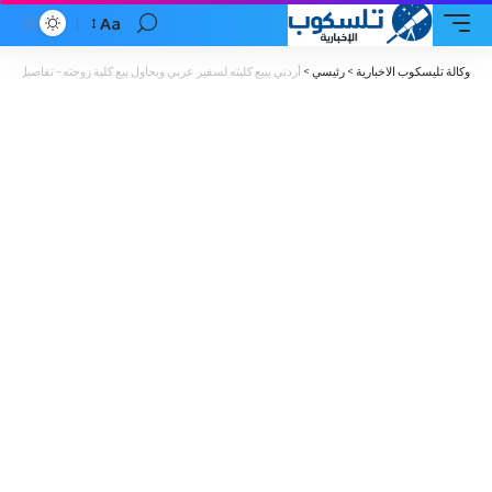
Aa
Font
Resizer
وكالة تليسكوب الاخبارية
>
رئيسي
>
أردني يبيع كليته لسفير عربي ويحاول بيع كلية زوجته – تفاصيل صا