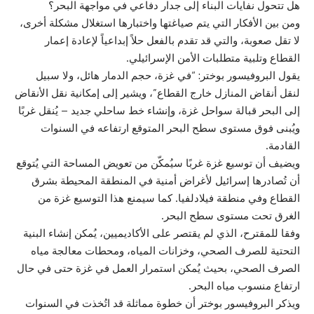
هل تتحول نفايات البناء إلى جدار دفاعي في مواجهة البحر؟
ومن بين الأفكار التي يتم صياغتها واختبارها استغلال مشكلة أخرى،
لا تقل صعوبة، والتي قد تقدم بالفعل حلاً إبداعياً لإعادة إعمار
القطاع وتلبية متطلبات الأمن الإسرائيلي.
يقول البروفيسور بوختر: “في غزة، حجم الدمار هائل، ولا سبيل
لنقل أنقاض المنازل خارج القطاع”، ويشير إلى إمكانية نقل الأنقاض
إلى البحر قبالة سواحل غزة، وإنشاء خط ساحلي جديد – يُنقل غربًا
ويُبنى فوق مستوى سطح البحر المتوقع ارتفاعه في السنوات
القادمة.
ويضيف أن توسيع غزة غربًا سيُمكّن من تعويض المساحة التي يُتوقع
أن تُصادرها إسرائيل لأغراض أمنية في المنطقة المحيطة بشرق
القطاع وفي منطقة فيلادلفيا. كما سيمنع هذا التوسيع غزة من
الغرق تحت مستوى سطح البحر.
وفقا للمقترح، الذي لم يقتصر على الأكاديميين، يُمكن إنشاء البنية
التحتية للصرف الصحي، وخزانات المياه، ومحطات معالجة مياه
الصرف الصحي، بحيث يُمكن استمرار العمل في غزة حتى في حال
ارتفاع منسوب مياه البحر.
ويذكر البروفيسور بوختر أن خطوة مماثلة قد اتُخذت في السنوات