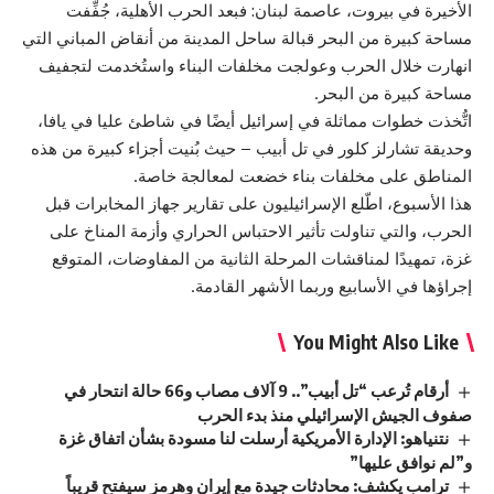
الأخيرة في بيروت، عاصمة لبنان: فبعد الحرب الأهلية، جُفِّفت
مساحة كبيرة من البحر قبالة ساحل المدينة من أنقاض المباني التي
انهارت خلال الحرب وعولجت مخلفات البناء واستُخدمت لتجفيف
مساحة كبيرة من البحر.
اتُّخذت خطوات مماثلة في إسرائيل أيضًا في شاطئ عليا في يافا،
وحديقة تشارلز كلور في تل أبيب – حيث بُنيت أجزاء كبيرة من هذه
المناطق على مخلفات بناء خضعت لمعالجة خاصة.
هذا الأسبوع، اطّلع الإسرائيليون على تقارير جهاز المخابرات قبل
الحرب، والتي تناولت تأثير الاحتباس الحراري وأزمة المناخ على
غزة، تمهيدًا لمناقشات المرحلة الثانية من المفاوضات، المتوقع
إجراؤها في الأسابيع وربما الأشهر القادمة.
You Might Also Like
أرقام تُرعب “تل أبيب”.. 9 آلاف مصاب و66 حالة انتحار في
صفوف الجيش الإسرائيلي منذ بدء الحرب
نتنياهو: الإدارة الأمريكية أرسلت لنا مسودة بشأن اتفاق غزة
و”لم نوافق عليها”
ترامب يكشف: محادثات جيدة مع إيران وهرمز سيفتح قريباً