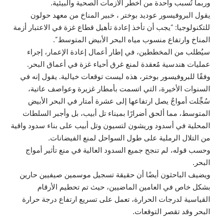
وربما تُسبب واحدة من أخطر الأزمات الصحية والبيئية.
يقول البروفيسور عوديد بوختر ، خبير المناخ من معهد حولون
للتكنولوجيا: “يجب أن تأخذ إعادة تأهيل قطاع غزة في الاعتبار أزمة
المناخ وارتفاع منسوب مياه البحر الأبيض المتوسط”.
سيُطلب من المخططين، في إطار أعمال إعادة الإعمار، إجراء
عمليات هندسية مُعقدة لمنع غرق أحياء غزة في أعماق البحر.
وفقًا للبروفيسور بوختر، هذه ليست توقعات خيالية. يقول إنه في
السنوات الأخيرة، التي اتسمت بأمطار غزيرة وعواصف عاتية،
سُجِّلت أمواجٌ يصل ارتفاعها إلى عشرة أمتار في البحر الأبيض
المتوسط، مما ألحق أضرارًا بميناء تل أبيب، بل وأجبر السلطات
المحلية في أسدود وريشون لتسيون وتل أبيب على بناء سدود واقية
من التلال الرملية على طول السواحل لمنع الفيضانات.
وحسب قوله، لم تنجح جميع السدود العالية في منع تأثير أمواج
البحر.
ويضيف الباحثون أيضًا أن حقيقة تسجيل موسمين صيفيين حارين
بشكل خاص في العامين الماضيين، حيث تم تحطيم الأرقام
القياسية لدرجات الحرارة، تعمل على تسريع ارتفاع درجة حرارة
البحر وقد تقصر التوقعات.