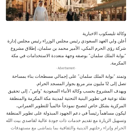
وكالة تليسكوب الاخبارية
أعلن ولي العهد السعودي رئيس مجلس الوزراء رئيس مجلس إدارة
شركة رؤى الحرم المكي، الأمير محمد بن سلمان، إطلاق مشروع
“بوابة الملك سلمان” بوصفه وجهة متعددة الاستخدامات في مكة
المكرمة.
- Advertisement -
وتمتد “بوابة الملك سلمان” على إجمالي مسطحات بناء بمساحة
تصل إلى 12 مليون متر مربع بجوار المسجد الحرام.
ويهدف المشروع بحسب وكالة الأنباء السعودية “واس”، إلى تحقيق
نقلة نوعية في تطوير البنية التحتية لمدينة مكة المكرمة والمنطقة
المركزية بشكل خاص لتصبح نموذجاً عالمياً للتطوير العمراني،
ليكون مساهماً رئيساً في دعم الجهود المبذولة على تطوير المنطقة
وتسهيل الزيارة مع تقديم خدمات ذات جودة عالية لقاصدي بيت الله
الحرام وإثراء رحلتهم الدينية والثقافية بما يتماشى مع مستهدفات