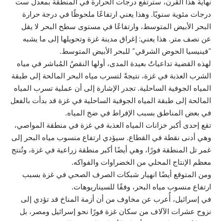
نهاية هذا القرن، سترتفع درجات الحرارة في المنطقة بمعدل ست
درجات مئوية سنويًا. وهذا يعني ارتفاعًا ملحوظًا في درجة حرارة
البحر الأبيض المتوسط، وارتفاعًا في مستوى سطح البحر لا يقل
عن نصف متر. هذا يعني: إغراق مدينة غزة وتحويلها إلى ما يشبه
“فينيسيا الحوض الشرقي” للبحر الأبيض المتوسط.
لهذه القضية تداعياتٌ بعيدة المدى، أولها النقصُ المُباشر في مياه
الشرب العذبة في غزة، نتيجةً لتسرب مياه البحر المالحة إلى طبقة
المياه الجوفية الساحلية. تجدر الإشارة إلى أن عملية تسرب المياه
المالحة إلى طبقة المياه الجوفية الساحلية في غزة قد بدأت بالفعل
في بعض المناطق بسبب الإفراط في ضخ المياه.
تقع إحدى أكبر خزانات المياه العذبة في غزة في منطقة المواصي،
وهي أدنى نقطة في القطاع. سيؤدي ارتفاع منسوب مياه البحر إلى
غمر تل المنطقة فورًا، وهي أيضًا أكبر منطقة زراعية في غزة، وتُنتج
معظم الإنتاج المحلي من الخضراوات والفواكه.
ومن المتوقع أيضًا انهيار شبكات الصرف الصحي في غزة بسبب
ارتفاع منسوب مياه البحر، وفقًا للسيناريوهات.
في إسرائيل، أُعرب عن مخاوف من أن أزمة المناخ قد تؤدي إلى
نزوح عشرات الآلاف من سكان غزة فورًا نحو إسرائيل ومصر، بل