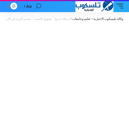
Aa
Font
Resizer
وكالة تليسكوب الاخبارية
>
تعليم وجامعات
>
رسالة خريج ” مجهول النسب ” تتصدر الترند في الأردن :