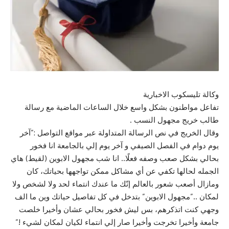
وكالة تليسكوب الاخبارية
تفاعل مواطنون بشكل واسع خلال الساعات الماضية مع رسالة
طالب خريج مجهول النسب .
وقال الخريج في نص الرسالة المتداولة عبر مواقع التواصل :”آخر
يوم دوام في الفصل الصيفي و آخر يوم إلي بالجامعة انا فخور
بحالي بشكل صعب وصفه فعلًا.. انا شب مجهول الابوين (لقيط) هاي
الجمله لحالها تكفي عن أي مشاكل ممكن تواجهها بحياتك، كان
ومازال أصعب شعور بالعالم إنّك ما عندك انتماء لحد ولا لشخص ولا
لمكان ..”مجهول الابوين” بتدخل في كل تفاصيل حياتك وين ما الف
وجهي كنت اتذكرهم، بس ليش فخور بحالي عشان وأخيرا خلصت
جامعة وأخيرا تخرجت وأخيرا صار إلي انتماء لكيان لمكان لشيء !”