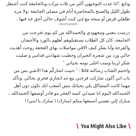
وتابع :”انا عدت التوجيهي أكثر من ثلاث مرات،وبالجامعة كنت أشتغل
طول الليل والصبح بالمحاضرة أنام في مصلى الجامعة ،ولا مره
طلعلي قرض أو منحة مع إني كنت أشوف حالي أحق حد فيها .
- Advertisement -
درست بتعبي ومجهودي والحمدالله من كم يوم تخرجت من
الجامعة، كان كل الطلاب يستقبلوهم أهلهم بالورد والأحضان
والفرحة وأنا بفكر كيف الاقي مواصلات بهاي العجقة روحت أهديت
حالي ورد من شجرة الجيران وحطيت شهادتي قدامي و صليت
شكر لربنا ونمت احلى نومه بحياتي “
واختتم الشاب رسالته قائلا : ” حبيت اشاركّم هذا الاشي بس من
باب اني أكون شاركت فرحتي مع حد انجازي فخري بحالي .وتأكد
مهما كانت المشاكل يلي بحياتك مش أصعب انك تكون دون أهل
الحمدالله اليوم انا صيدلي كميه الفخر مو قادر أوصفها الحمدالله ..
مبارك إلي نفسي أسمعها منكم (مبارك) ( مبارك يا ابني) !
You Might Also Like