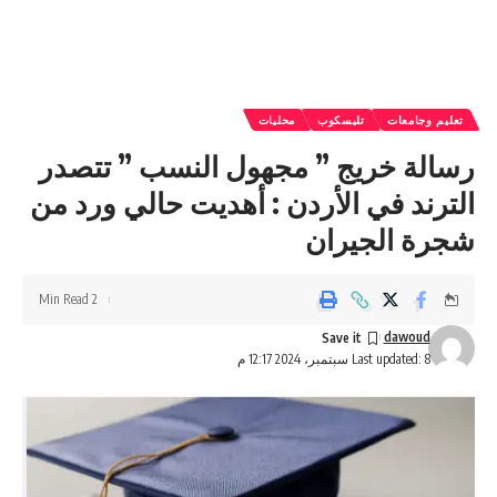
تعليم وجامعات
تليسكوب
محليات
رسالة خريج ” مجهول النسب ” تتصدر
الترند في الأردن : أهديت حالي ورد من
شجرة الجيران
2 Min Read
dawoud
Last updated: 8 سبتمبر، 2024 12:17 م