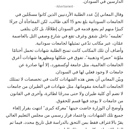
الدارسين في السودان.
- Advertisement -
وقال المعاني إنّ عدد الطلبة الأردنيين الذين كانوا مسجّلين في
الجامعات السودانية بلغ نحو 15 ألف طالب، لكن المفاجأة أن جزءًا
كبيرًا منهم لم يضع قدمه في السودان إطلاقًا، بل كان يتلقى
“تعليمه” داخل شقق وغرف تقع في شارع وصفي التل بالعاصمة
عمّان، عبر مكاتب تدّعي تمثيلها لجامعات سودانية.
وأضاف أن تلك المكاتب كانت تمنح الطلبة شهادات تحمل أختامًا
ملوّنة “حمراء وذهبية”، تفوق في شكلها ومظهرها شهادات أعرق
الجامعات العالمية، مثل جامعة أوكسفورد، إلا أنها صادرة عن
جامعات لا وجود فعلي لها في السودان.
وبيّن المعاني أن بعض هذه الشهادات كانت في تخصصات لا تمتلك
الجامعات المانحة مقوماتها، مثل شهادات في الطيران من جامعات
لا تضم أي كلية طيران ولا حتى مدرجًا لطائرة، وأخرى في القانون
من جامعات لا يوجد فيها قسم للحقوق.
وأوضح أن الوزارة خاضت حينها “معركة كبرى” انتهت بقرار إلغاء
جميع تلك الشهادات، واعتماد قرار رسمي من مجلس التعليم العالي
يقرّ بالاعتراف فقط بمن التحق بالدراسة قبل تاريخ محدد، فيما تم