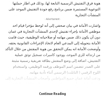
هوية فرق التفتيش الرسمية التابعة لها، وذلك في اطار حملتها
التوعوية المستمرة ضمن برنامج رفع جودة التفتيش الموحد على
المنشآت التجارية
- Advertisement -
واشارت الأمانة في بيان صحفي إلى أنه لوحظ مؤخرا قيام احد
موظفي الأمانة بإجراء تفتيش لإحدى المنشآت التجارية في عمان
دون أن يكون ذلك ضمن مهامه أو صلاحياته الوظيفية، حيث قامت
الأمانة بتحويله إلى المدعي العام لاتخاذ الإجراءات القانونية بحقه.
وأوضحت الأمانة انه يمكن التحقق من هوية المفتش من خلال التأكد
من ارتدائه للزي الموحد، ووجود كاميرات تسجيل توثق عملية
التفتيش، اضافة إلى وضع المفتش بطاقة تعريفية رسمية مثبتة
على الصدر تتضمن اسم الموظف ورقمه الوظيفي، واستخدام
اللوح الرقمي ( التابلت) الرسمي أثناء تأدية مهامه.
ودعت أمانة عمان جميع المواطنين وأصحاب المنشآت التجارية إلى
عدم التعامل مع أي شخص لا يستوفي هذه المتطلبات، والإبلاغ
الفوري عن أي تجاوزات أو ممارسات مخالفة.
Continue Reading
You Might Also Like