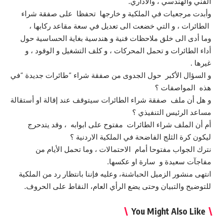
الفني والهندسي ، والاداري.
وأبدت مرجعيات في الملكية و خارجها تحفظا على صفقة شراء
الطائرات ، و التي خضعت الى تعديل في سعة مقاعد ركابها ،
وما أدى الى خلق ملاحظات فنية و هندسية بغاية الحساسية حول
أداء الطائرات و تحمل المحركات ، و كلف التشغيل و الوقود ، و
غيرها .
و السؤال الأكبر حول الجدوى من صفقة شراء “طائرات جديدة “في
هذه المواصفات ؟
و هل أن ملف صفقة شراء الطائرات سيتوقف عند إقالة او أستقالة
مساعد الرئيس التنفيذي ؟
أم أن الملف شراء الطائرات مفتوح على ابوابه ، وقد يتدحرج
ليكون كرة الثلج الفاضحة في الملكية الاردنية ؟
نترك الجواب مفتوحا أمام الاحتمالات ، وما تحمل الأيام من
مفاجآت سعيدة و سارة او عكسها.
انتهى منشور الزميل الحباشنة، وعليه فإننا بانتظار رد من الملكية
للتوضيح والتبيان وحتى يضع الرأي العام، النقاط على الحروف.
You Might Also Like