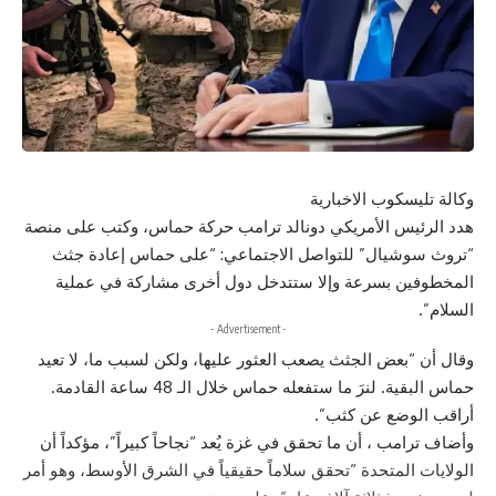
وكالة تليسكوب الاخبارية
هدد الرئيس الأمريكي دونالد ترامب حركة حماس، وكتب على منصة
“تروث سوشيال” للتواصل الاجتماعي: “على حماس إعادة جثث
المخطوفين بسرعة وإلا ستتدخل دول أخرى مشاركة في عملية
السلام”.
- Advertisement -
وقال أن “بعض الجثث يصعب العثور عليها، ولكن لسبب ما، لا تعيد
حماس البقية. لنرَ ما ستفعله حماس خلال الـ 48 ساعة القادمة.
أراقب الوضع عن كثب”.
وأضاف ترامب ، أن ما تحقق في غزة يُعد “نجاحاً كبيراً”، مؤكداً أن
الولايات المتحدة “تحقق سلاماً حقيقياً في الشرق الأوسط، وهو أمر