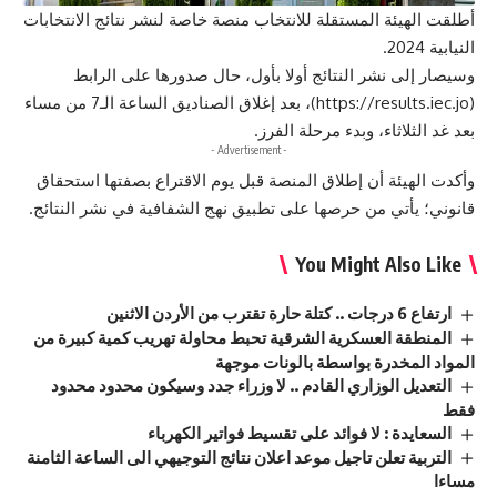
أطلقت الهيئة المستقلة للانتخاب منصة خاصة لنشر نتائج الانتخابات
النيابية 2024.
وسيصار إلى نشر النتائج أولا بأول، حال صدورها على الرابط
(
https://results.iec.jo
)، بعد إغلاق الصناديق الساعة الـ7 من مساء
بعد غد الثلاثاء، وبدء مرحلة الفرز.
- Advertisement -
وأكدت الهيئة أن إطلاق المنصة قبل يوم الاقتراع بصفتها استحقاق
قانوني؛ يأتي من حرصها على تطبيق نهج الشفافية في نشر النتائج.
You Might Also Like
ارتفاع 6 درجات .. كتلة حارة تقترب من الأردن الاثنين
المنطقة العسكرية الشرقية تحبط محاولة تهريب كمية كبيرة من
المواد المخدرة بواسطة بالونات موجهة
التعديل الوزاري القادم .. لا وزراء جدد وسيكون محدود محدود
فقط
السعايدة : لا فوائد على تقسيط فواتير الكهرباء
التربية تعلن تاجيل موعد اعلان نتائج التوجيهي الى الساعة الثامنة
مساءا