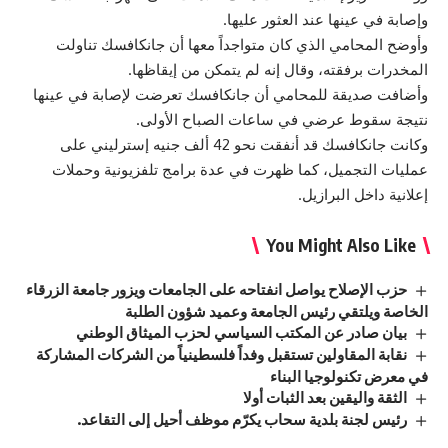
وإصابة في عينها عند العثور عليها.
وأوضح المحامي الذي كان متواجداً معها أن جانكافسك تناولت
المخدرات برفقته، وقال إنه لم يتمكن من إيقاظها.
وأضافت صديقة للمحامي أن جانكافسك تعرضت لإصابة في عينها
نتيجة سقوط عرضي في ساعات الصباح الأولى.
وكانت جانكافسك قد أنفقت نحو 42 ألف جنيه إسترليني على
عمليات التجميل، كما ظهرت في عدة برامج تلفزيونية وحملات
إعلانية داخل البرازيل.
You Might Also Like
حزب الإصلاح يواصل انفتاحه على الجامعات ويزور جامعة الزرقاء
الخاصة ويلتقي رئيس الجامعة وعميد شؤون الطلبة
بيان صادر عن المكتب السياسي لحزب الميثاق الوطني
نقابة المقاولين تستقبل وفداً فلسطينياً من الشركات المشاركة
في معرض تكنولوجيا البناء
الثقة واليقين بعد الثبات أولا
رئيس لجنة بلدية سحاب يكرّم موظف أحيل إلى التقاعد.