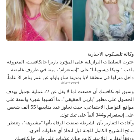
وكالة تليسكوب الاخبارية
عثرت السلطات البرازيلية على المؤثرة باربرا جانكافسك، المعروفة
بلقب “بونيكا ديسومانا” على “إنستغرام”، ميتة في ظروف غامضة
داخل منزلها في منطقة لابا بمدينة ساو باولو عن عمر يناهز 31 عاماً.
- Advertisement -
وسبق لجانكافسك أن خضعت لما لا يقل عن 27 عملية تجميل بهدف
الحصول على مظهر “باربي الحقيقي”، ما أكسبها شهرة واسعة على
مواقع التواصل الاجتماعي، حيث تجاوز عدد متابعيها 55 ألف شخص
على إنستغرام و344 ألفاً على تيك توك.
وأفادت التقارير بأن الشرطة صنفت الوفاة بأنها “مشبوهة”، وتنتظر
نتائج التشريح الكامل للجثة قبل اتخاذ أي خطوات أخرى.
ووفقاً لتقارير إعلامية، كانت هناك علامات على ظهر جانكافسك