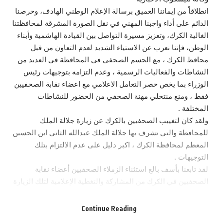
انطلاقاً من إيماننا العميق برسالة الإعلام الوطني الهادف، وحرصنا
الدائم على أداء واجبنا المهني في نقل الصورة المشرقة لمحافظتنا
الغالية الكرك، وتعزيز مسيرة التواصل بين القيادة الهاشمية وأبناء
الوطن، فإننا نعرب عن الاستياء الشديد لعدم التعاون من قبل
محافظ الكرك ، مع الجسم الصحفي في المحافظة في العديد من
النشاطات والفعاليات الرسمية ، وعدم التزامه بتوجيهات رئيس
الوزراء بما يخص حصر التعامل الاعلامي مع اعضاء نقابة الصحفيين
فقط ، ومنع منتحلي مهنة الصحفي من الحضور للنشاطات
المختلفة .
ولقد كان لتغييب الصحفيين بالكرك عن زيارة جلالة الملك
للمحافظة والتي تشرف بها جلالة الملك عبدالله الثاني ابن الحسين
المعظم لمحافظة الكرك ، اكبر دليل على عدم الالتزام بتلك
التوجيهات .
لقد تابعنا بأسف بالغ استثناء الزملاء الصحفيين أعضاء نقابة
الصحفيين في الكرك من المشاركة والتغطية الإعلامية لتلك الزيارة
التي كنا نتشوق لحضورها وتوثيقها بما يليق بمكانة جلالته وبما
يعكس حبنا وولاءنا للقيادة الهاشمية وللأردن العزيز .
Continue Reading
ونؤكد أن رئيس فرع نقابة الصحفيين في الكرك قد قام رسمياً