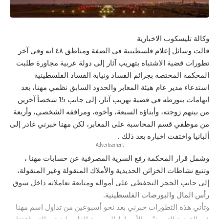
وكالة تليسكوب الاخبارية
قالت وسائل إعلام فلسطينية في الضفة ومناطق ٤٨ انه وفي آخر
تطورات قضية الاشتباه بتهريب آثار إلى دولة عربية مجاورة طلبت
المحكمة المختصة بجرائم الفساد ونيابة الفساد الفلسطينية
استدعاء مدير عام هيئة المعابر والحدود السابق نظمي مهنا، بعد
اتهامات بتورطه في قضية تهريب آثار، إلى جانب 15 شخصاً آخرين
من بينهم زوجته، وأبناؤه السبعة، وأخوه، ومرافقه الشخصي، وأربعة
من موظفي قسم المحاسبة على المعابر، لكن مهنا خبرني غادر إلى
ألبانيا واختفت اخباره بعد ذلك .
- Advertisement -
وشمل قرار المحكمة رفع السرية المصرفية عن حسابات مهنا ،
وتتبع نشاطات الخزائن الحديدية والأملاك المنقولة وغير المنقولة،
إلى جانب الحجز التحفظي على أمواله ومتابعة تعاملاته داخل سوق
رأس المال والبورصات الفلسطينية.
وتأتي هذه التطورات خبرني بعد نحو أسبوعين من تداول اسم مهنا