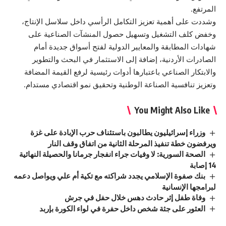
المرتفع.
وشددت على أهمية تعزيز التكامل الرأسي داخل سلاسل الإنتاج،
وخفض كلف التشغيل وتسهيل حصول المنشآت الصناعية على
شهادات المطابقة والمعايير الدولية لفتح أسواق جديدة أمام
الصادرات الأردنية، إضافة إلى الاستثمار في البحث والتطوير
والابتكار الصناعي باعتبارها أدوات رئيسية لرفع القيمة المضافة
وتعزيز تنافسية الصناعة الوطنية وتحقيق نمو اقتصادي مستدام.
You Might Also Like
وزراء إسرائيليون يطالبون باستئناف حرب الإبادة على غزة
ويرفضون خطة تنفيذ المرحلة الثانية من اتفاق وقف النار
الصحة السورية: لا وفيات جراء انفجار جرمانا والحصيلة النهائية
14 إصابة
بنك صفوة الإسلامي يجدد شراكته مع تكية أم علي ويواصل دعمه
لبرامجها الإنسانية
وفاة طفل إثر حادث دهس خلال حفل في جرش
العثور على جثة شخص داخل حفرة في لواء الكورة بإربد