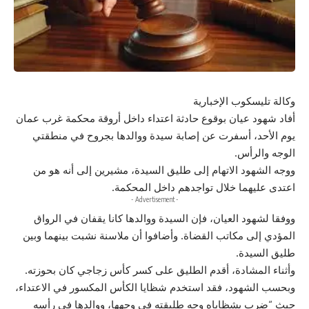
وكالة تليسكوب الإخبارية
أفاد شهود عيان بوقوع حادثة اعتداء داخل أروقة محكمة غرب عمان
يوم الأحد، أسفرت عن إصابة سيدة ووالدها بجروح في منطقتي
الوجه والرأس.
ووجه الشهود الاتهام إلى طليق السيدة، مشيرين إلى أنه هو من
اعتدى عليهما خلال تواجدهم داخل المحكمة.
- Advertisement -
ووفقا لشهود العيان، فإن السيدة ووالدها كانا يقفان في الرواق
المؤدي إلى مكاتب القضاة. وأضافوا أن ملاسنة نشبت بينهما وبين
طليق السيدة.
وأثناء المشادة، أقدم الطليق على كسر كأس زجاجي كان بحوزته.
وبحسب الشهود، فقد استخدم شظايا الكأس المكسور في الاعتداء،
حيث “ضرب بشظاياه وجه طليقته في وجهها، ووالدها في رأسه