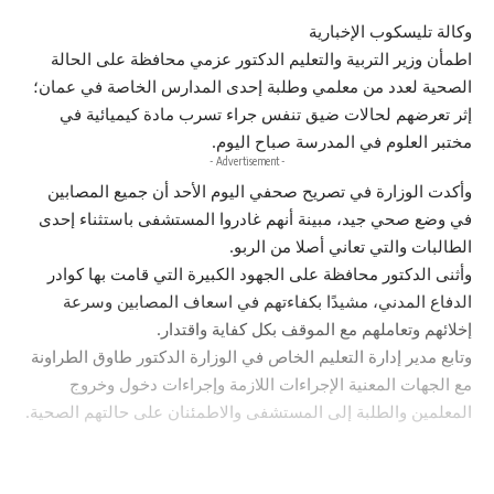
وكالة تليسكوب الإخبارية
اطمأن وزير التربية والتعليم الدكتور عزمي محافظة على الحالة
الصحية لعدد من معلمي وطلبة إحدى المدارس الخاصة في عمان؛
إثر تعرضهم لحالات ضيق تنفس جراء تسرب مادة كيميائية في
مختبر العلوم في المدرسة صباح اليوم.
- Advertisement -
وأكدت الوزارة في تصريح صحفي اليوم الأحد أن جميع المصابين
في وضع صحي جيد، مبينة أنهم غادروا المستشفى باستثناء إحدى
الطالبات والتي تعاني أصلا من الربو.
وأثنى الدكتور محافظة على الجهود الكبيرة التي قامت بها كوادر
الدفاع المدني، مشيدًا بكفاءتهم في اسعاف المصابين وسرعة
إخلائهم وتعاملهم مع الموقف بكل كفاية واقتدار.
وتابع مدير إدارة التعليم الخاص في الوزارة الدكتور طاوق الطراونة
مع الجهات المعنية الإجراءات اللازمة وإجراءات دخول وخروج
المعلمين والطلبة إلى المستشفى والاطمئنان على حالتهم الصحية.
You Might Also Like