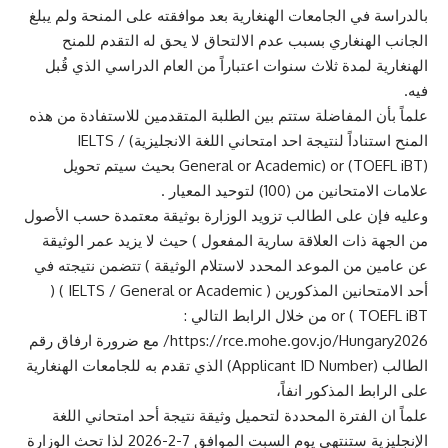
بالدراسة في الجامعات الهنغارية بعد موافقته على المنحة ولم يبلغ
الجانب الهنغاري بسبب عدم الالتحاق لا يحق له التقدم للمنح
الهنغارية لمدة ثلاث سنوات اعتباراً من العام الدراسي الذي قُبل
فيه.
علماً بأن المفاضلة ستتم بين الطلبة المتقدمين للاستفادة من هذه
المنح استناداً لنتيجة احد امتحاني اللغة الانجليزية) IELTS /
General or Academic) or (TOEFL iBT) بحيث سيتم تحويل
علامات الامتحانين من (100) لتوحيد المعيار .
وعليه فإن على الطالب تزويد الوزارة بوثيقة معتمدة حسب الأصول
من الجهة ذات العلاقة سارية المفعول ) حيث لا يزيد عمر الوثيقة
عن عامين من الموعد المحدد لاستلام الوثيقة ) تتضمن نتيجته في
أحد الامتحانين المذكورين ( IELTS / General or Academic ) (
TOEFL iBT ) or من خلال الرابط التالي :
https://rce.mohe.gov.jo/Hungary2026/ مع ضرورة ارفاق رقم
الطالب (Applicant ID Number) الذي تقدم به للجامعات الهنغارية
على الرابط المذكور انفاً،
علماً ان الفترة المحددة لتحميل وثيقة نتيجة أحد امتحاني اللغة
الإنجليزية ستنتهي يوم السبت الموافق 7-2-2026 لذا تحث الوزارة