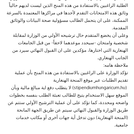
الطلبة الراغبين بالاستفادة من هذه المنح الذين ليست لديهم حالياً
وثائق هذه الامتحانات التقدم لأحدها في مراكزها المعتمدة بالسرعة
الممكنة، على ان يتحمل الطالب مسؤولية صحة البيانات والوثائق
المقدمة.
وعلى أن يخضع المتقدم حال ترشيحه الأولي من الوزارة لمقابلة
شخصية وامتحان -سيحدد موعدهما لاحقاً- من قبل الجامعات
الهنغارية التي اختارها، مؤكدين على ان القبول النهائي سيرد من
الجانب الهنغاري.
ملاحظة هامه:
تؤكد الوزارة على الراغبين بالاستفادة من هذه المنح بأن عملية
تقديم الطلبات عبر موقع المنحة الهنغارية
(stipendiumhungaricum.hu) لا يتطلب دفع اية مبالغ مالية وبأن
الموقع سهل الاستخدام يتيح للطالب تعبئة الطلب بنفسه بخطوات
واضحه ومحددة، كما تؤكد على أن عملية الترشيح الأولي ستتم عن
طريق الوزارة والقبول النهائي سيتم عن طريق الجهة المانحة
(المنحة الهنغارية) دون تدخل أية جهات أخرى أو مكاتب خدمات
جامعية.