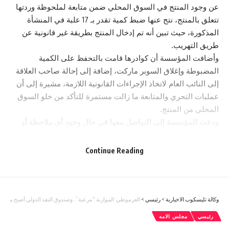
عن وجود المنتج في السوق المحلي ضمن متابعة لملحوظة وردتها
تتعلق بالمنتج، نتج عنها ضبط كمية تقدر بـ 17 علبة في المنشأة
المذكورة، حيث تبين أنه تم إدخال المنتج بطريقة غير قانونية عن
طريق التهريب.
وأضافت المؤسسة أن كوادرها قامت بالتحفظ على الكمية
المضبوطة وإغلاق السوبر ماركت، إضافة إلى إحالة صاحب العلاقة
إلى النائب العام لاتخاذ الإجراءات القانونية اللازمة، مشيرة إلى أن
عمليات التحري والمتابعة ما زالت مستمرة للتأكد من خلو السوق
المحلي من المنتج.
ودعت المؤسسة إلى التواصل معها في حال وجود أي ملاحظة أو
استفسار أو شكوى عبر خط الشكاوى المجاني 117114 ، والبريد
الإلكتروني info@jfda.jo، وعبر تطبيق الواتس آب على الرقم
Continue Reading
(0795632000).
You Might Also Like
وكالة تليسكوب الاخبارية
>
رئيسي
>
العرموطي: الموازنة “مرعبة”.. وصندوق النقد الدولي أصبح يمار
القبض على شخص حاول التسلل عبر إحدى الواجهات الحدودية
رئيسي
مجلس الامه
الشمالية