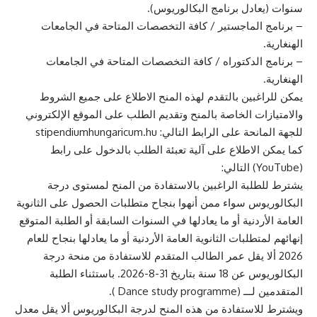
سنوات (يعادل برنامج البكالوريوس).
– برنامج الماجستير / كافة التخصصات المتاحة في الجامعات
الهنغارية.
– برنامج الدكتوراه / كافة التخصصات المتاحة في الجامعات
الهنغارية.
يمكن للراغبين بالتقدم لهذه المنح الاطلاع على جميع الشروط
والامتيازات الخاصة بالمنح وتقديم الطلب على الموقع الإلكتروني
للجهة المانحة على الرابط التالي: stipendiumhungaricum.hu
كما يمكن الاطلاع على آلية تعبئة الطلب بالدخول على رابط
(YouTube) التالي:
يشترط للطلبة الراغبين بالاستفادة من المنح لمستوى درجة
البكالوريوس سواء ممن أنهوا بنجاح متطلبات الحصول على الثانوية
العامة الأردنية أو ما يعادلها في السنوات السابقة أو الطلبة المتوقع
إنهائهم لمتطلبات الثانوية العامة الأردنية أو ما يعادلها بنجاح للعام
2026 ألا يقل عمر الطالب المتقدم للاستفادة من منحة درجة
البكالوريوس عن 18 سنة بتاريخ 31-8-2026. باستثناء الطلبة
المتقدمين لـــ (Dance study programme ).
ويشترط للاستفادة من هذه المنح لدرجة البكالوريوس ألا يقل معدل