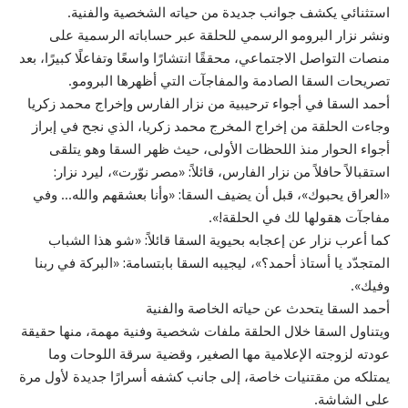
استثنائي يكشف جوانب جديدة من حياته الشخصية والفنية.
ونشر نزار البرومو الرسمي للحلقة عبر حساباته الرسمية على
منصات التواصل الاجتماعي، محققًا انتشارًا واسعًا وتفاعلًا كبيرًا، بعد
تصريحات السقا الصادمة والمفاجآت التي أظهرها البرومو.
أحمد السقا في أجواء ترحيبية من نزار الفارس وإخراج محمد زكريا
وجاءت الحلقة من إخراج المخرج محمد زكريا، الذي نجح في إبراز
أجواء الحوار منذ اللحظات الأولى، حيث ظهر السقا وهو يتلقى
استقبالاً حافلاً من نزار الفارس، قائلاً: «مصر نوّرت»، ليرد نزار:
«العراق يحبوك»، قبل أن يضيف السقا: «وأنا بعشقهم والله… وفي
مفاجآت هقولها لك في الحلقة!».
كما أعرب نزار عن إعجابه بحيوية السقا قائلاً: «شو هذا الشباب
المتجدّد يا أستاذ أحمد؟»، ليجيبه السقا بابتسامة: «البركة في ربنا
وفيك».
أحمد السقا يتحدث عن حياته الخاصة والفنية
ويتناول السقا خلال الحلقة ملفات شخصية وفنية مهمة، منها حقيقة
عودته لزوجته الإعلامية مها الصغير، وقضية سرقة اللوحات وما
يمتلكه من مقتنيات خاصة، إلى جانب كشفه أسرارًا جديدة لأول مرة
على الشاشة.