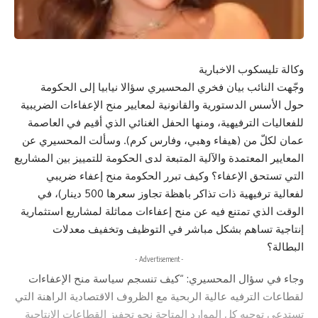
وكالة تليسكوب الاخبارية
وجّهت النائب بيان فخري المحسيري سؤالا نيابيا إلى الحكومة
حول الأسس الدستورية والقانونية لمعايير منح الإعفاءات الضريبية
للفعاليات الترفيهية، ومنها الحفل الغنائي الذي أقيم في العاصمة
عمان لكلّ من (هيفاء وهبي، وفارس كرم). وسألت المحسيري عن
المعايير المعتمدة والآلية المتبعة لدى الحكومة للتمييز بين المشاريع
التي تستحق الإعفاء؟ وكيف تبرر الحكومة منح إعفاء ضريبي
لفعالية ترفيهية ذات تذاكر باهظة تجاوز سعرها 500 دينار)، في
الوقت الذي تمتنع فيه عن منح إعفاءات مماثلة لمشاريع استثمارية
إنتاجية تساهم بشكل مباشر في التوظيف وتخفيف معدلات
البطالة؟
- Advertisement -
وجاء في سؤال المحسيري: “كيف تنسجم سياسة منح الإعفاءات
لقطاعات الترفيه عالية الربحية مع الظروف الاقتصادية الراهنة التي
تستدعي توجيه كل الموارد المتاحة نحو تحفيز القطاعات الإنتاجية