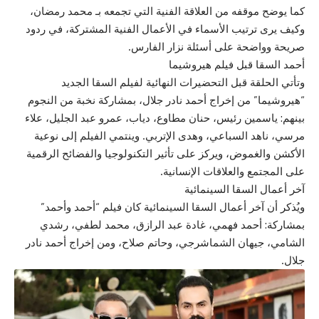
كما يوضح موقفه من العلاقة الفنية التي تجمعه بـ محمد رمضان،
وكيف يرى ترتيب الأسماء في الأعمال الفنية المشتركة، في ردود
صريحة وواضحة على أسئلة نزار الفارس.
أحمد السقا قبل فيلم هيروشيما
وتأتي الحلقة قبل التحضيرات النهائية لفيلم السقا الجديد
“هيروشيما” من إخراج أحمد نادر جلال، بمشاركة نخبة من النجوم
بينهم: ياسمين رئيس، حنان مطاوع، دياب، عمرو عبد الجليل، علاء
مرسي، ناهد السباعي، وهدى الإتربي. وينتمي الفيلم إلى نوعية
الأكشن والغموض، ويركز على تأثير التكنولوجيا والفضائح الرقمية
على المجتمع والعلاقات الإنسانية.
آخر أعمال السقا السينمائية
ويُذكر أن آخر أعمال السقا السينمائية كان فيلم “أحمد وأحمد”
بمشاركة: أحمد فهمي، غادة عبد الرازق، محمد لطفي، رشدي
الشامي، جيهان الشماشرجي، وحاتم صلاح، ومن إخراج أحمد نادر
جلال.