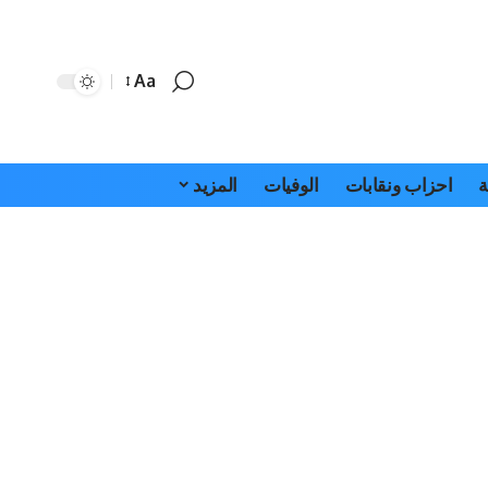
Aa
Font
Resizer
ة
احزاب ونقابات
الوفيات
المزيد