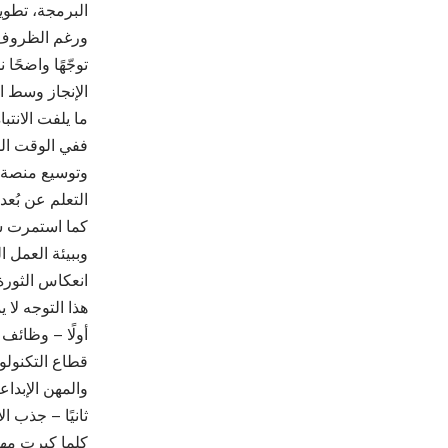
البرمجة، تطوير
توجّهًا واضحًا
الإنجاز وسط ا
ما يلفت الانت
ففي الوقت الذ
وتوسيع منصة س
التعلم عن بُعد.
كما استمرت شر
وببيئة العمل ا
انعكاس الثورة
هذا التوجه لا 
أولًا – وظائف 
قطاع التكنولو
والمهن الإبداعي
ثانيًا – جذب ال
كلما كبرت مها