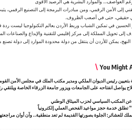
رغم العواصف… والموارد البشرية هي الرصيد الأقوى
قني إلى الأمن الرقمي، ومن مبادرات البرمجة إلى التصنيع الرقمي، يثبت 
ي حقيقي، حتى في أصعب الظروف.
ر الحسين في تمكين الشباب وربط الأردن بعالم التكنولوجيا ليست ردة
ف إلى تحويل المملكة إلى مركز إقليمي للتقنية والإبداع والصناعات الم
النهج، يمكن للأردن أن ينتقل من دولة محدودة الموارد إلى دولة تصنع م
You Might A
ة بتعيين رئيس الديوان الملكي ومدير مكتب الملك في مجلس الأمن القو
ح يواصل انفتاحه على الجامعات ويزور جامعة الزرقاء الخاصة ويلتقي ر
عن المكتب السياسي لحزب الميثاق الوطني
تطلق خدمة حجز مواعيد الفحص العملي إلكترونياً
لك للعشائر: الجلوة بصورتها القديمة لم تعد منطقية.. وآن أوان مراجعتها