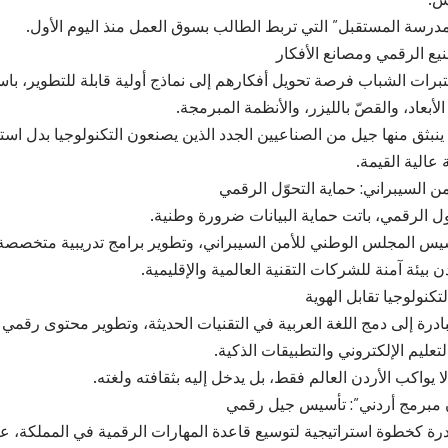
“مدرسة المستقبل” التي تربط الطالب بسوق العمل منذ اليوم الأول.
يع الرقمي ومصانع الأفكار
تبرات الشباب فرصة تحويل أفكارهم إلى نماذج أولية قابلة للتطوير، با
الأبعاد، والقصّ بالليزر، والأنظمة المبرمجة.
تي ينبثق منها جيل من الصناعيين الجدد الذين يصنعون التكنولوجيا بدل ا
عالية القيمة.
من السيبراني: حماية التحوّل الرقمي
ل الرقمي، باتت حماية البيانات ضرورة وطنية.
يس المجلس الوطني للأمن السيبراني، وتطوير برامج تدريبية متخصصة،
 بيئة آمنة للشركات التقنية العالمية والإقليمية.
تكنولوجيا تقابل الهوية
ادرة إلى دمج اللغة العربية في التقنيات الحديثة، وتطوير محتوى رقمي
عليم الإلكتروني والتطبيقات الذكية.
ا يواكب الأردن العالم فقط، بل يدخل إليه بثقافته ولغته.
ن مبرمج أردني”: تأسيس جيل رقمي
ادرة كخطوة استراتيجية لتوسيع قاعدة المهارات الرقمية في المملكة، 