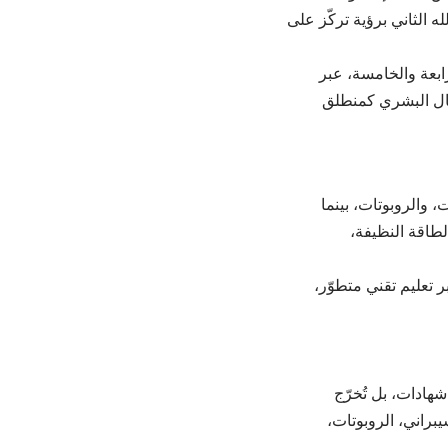
ه الثاني برؤية تركّز على
رابعة والخامسة، عبر
ال البشري كمنطلق
، والروبوتات، بينما
الطاقة النظيفة،
ر تعليم تقني متطوّر،
شهادات، بل تُخرّج
براني، الروبوتات،