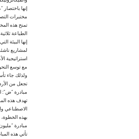
إنها باختصار 
مختبرات التصن
تمنح هذه المخ
الطباعة ثلاثية 
إنها البيئة ال
لمشاريع ناشئة 
استراتيجية الأ
مع توسع التحو
ولذلك جاء تأس
تجعل من الأردن
مبادرة “ض”: ال
تهدف هذه المب
الاصطناعي والت
بهذه الخطوة، ل
مبادرة “مليو
تأتي هذه المب