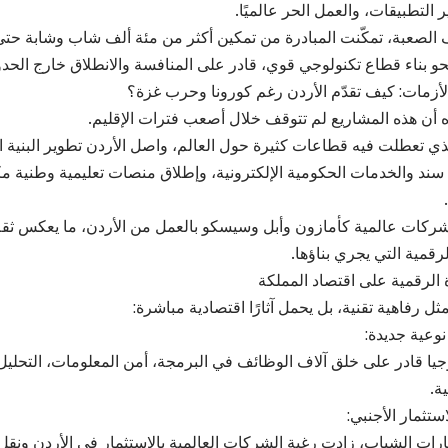
 التطبيقات، والعمل الحر عالميًا.
 نحو بناء قطاع تكنولوجي قوي، قادر على المنافسة والانطلاق خارج الحدو
لأزمات: كيف تقدّم الأردن رغم كورونا وحرب غزة؟
باه أن هذه المشاريع لم تتوقف خلال أصعب فترات الإقليم.
ي تعطلت فيه قطاعات كثيرة حول العالم، واصل الأردن تطوير البنية الر
ند والخدمات الحكومية الإلكترونية، وإطلاق منصات تعليمية وطنية م
كات عالمية كأمازون وأبل وسيسكو بالعمل من الأردن، ما يعكس ثقة 
لرقمية التي يجري بناؤها.
 الرقمية على اقتصاد المملكة
يمثل رفاهية تقنية، بل يحمل آثارًا اقتصادية مباشرة:
نوعية جديدة:
جيا قادر على خلق آلاف الوظائف في البرمجة، أمن المعلومات، التحليل
ة.
استثمار الأجنبي:
رات الشباب، زادت رغبة الشركات العالمية بالاستثمار في الأردن ونقل ج