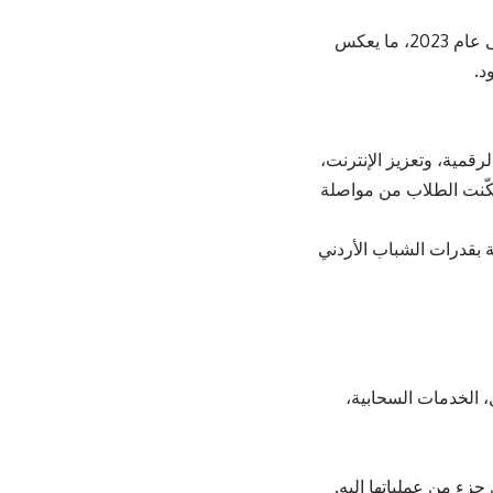
ورغم الظروف الصعبة، تمكّنت المبادرة من تمكين أكثر من مئة ألف شاب وشابة حتى عام 2023، ما يعكس
د.
قمية، وتعزيز الإنترنت،
كّنت الطلاب من مواصلة
بقدرات الشباب الأردني
، الخدمات السحابية،
زء من عملياتها إليه.