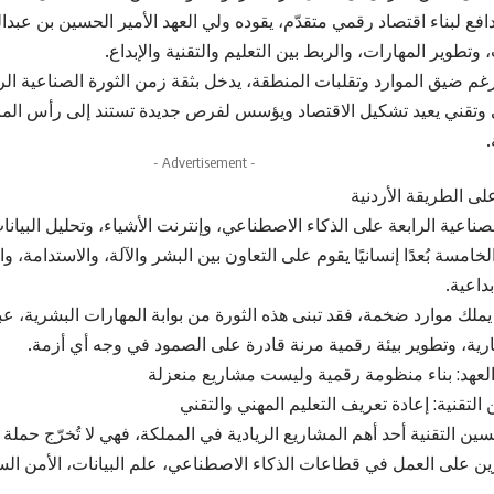
افع لبناء اقتصاد رقمي متقدّم، يقوده ولي العهد الأمير الحسين بن عبدالل
وتطوير المهارات، والربط بين التعليم والتقنية والإبداع.
 رغم ضيق الموارد وتقلبات المنطقة، يدخل بثقة زمن الثورة الصناعية ال
وتقني يعيد تشكيل الاقتصاد ويؤسس لفرص جديدة تستند إلى رأس الم
.
- Advertisement -
لى الطريقة الأردنية
لصناعية الرابعة على الذكاء الاصطناعي، وإنترنت الأشياء، وتحليل البيانات
خامسة بُعدًا إنسانيًا يقوم على التعاون بين البشر والآلة، والاستدامة، و
داعية.
 يملك موارد ضخمة، فقد تبنى هذه الثورة من بوابة المهارات البشرية، عب
ارية، وتطوير بيئة رقمية مرنة قادرة على الصمود في وجه أي أزمة.
لعهد: بناء منظومة رقمية وليست مشاريع منعزلة
لتقنية: إعادة تعريف التعليم المهني والتقني
سين التقنية أحد أهم المشاريع الريادية في المملكة، فهي لا تُخرّج حملة 
ن على العمل في قطاعات الذكاء الاصطناعي، علم البيانات، الأمن السي
س.