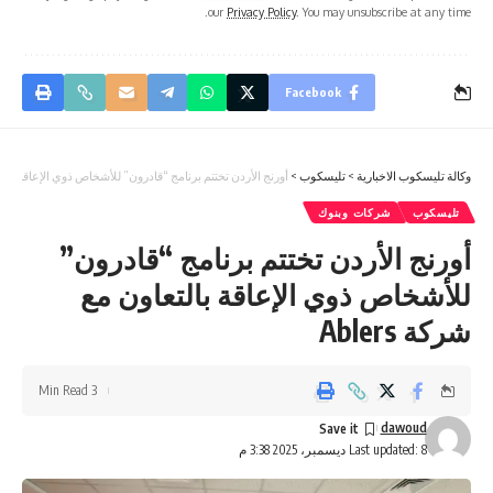
our
Privacy Policy
. You may unsubscribe at any time.
Facebook
وكالة تليسكوب الاخبارية
>
تليسكوب
>
أورنج الأردن تختتم برنامج “قادرون” للأشخاص ذوي الإعاقة بالتعاون
تليسكوب
شركات وبنوك
أورنج الأردن تختتم برنامج “قادرون”
للأشخاص ذوي الإعاقة بالتعاون مع
شركة Ablers
3 Min Read
dawoud
Last updated: 8 ديسمبر، 2025 3:38 م