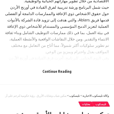
الاقتصادية من خلال تطوير مهاراتهم الحياتية والوظيفية.
حيث شمل البرنامج ورشة تدريبية لفرق القيادة في أورنج الأردن
حول حقوق الاشخاص ذوي الإعاقة والممارسات الدامجة أو الفضلى
قدمها فريق Ablers، والتي هدفت إلى تزويد قادة الشركة بالأدوات
العملية لتعزيز الدمج المؤسسي والمستدام للأشخاص ذوي الإعاقة
في بيئة العمل، بما في ذلك ممارسات التوظيف الشامل وبناء ثقافة
الانتماء والتقدير. ومن خلال النقاشات الواقعية والأنشطة العملية،
تم تطوير سلوكيات أكثر شمولاً، مما أتاح من التعامل مع مختلف
المواقف بعدل واحترام وبمزيدٍ من الوعي.
وفي اليوم الختامي للبرنامج، أجرت فرق القيادة في أورنج الأردن
مقابلات تدريبية واقعية مع المشاركين في برنامج “قادرون”، وتلقوا
ملاحظات مباشرة لتعزيز ثقتهم بأنفسهم واستعدادهم للمقابلات
Continue Reading
الوظيفية الفعلية. وساهمت هذه التجربة في تعزيز التزام الشركة
بتكافؤ الفرص، وضمان حصول كل مشارك على فرصة عادلة لعرض
مواهبه دون أي عوائق. وعند انتهاء البرنامج، قدمت أورنج الأردن
وكالة تليسكوب الاخبارية
>
تليسكوب
>
شهادات المشاركة تكريماً للمهارات المكتسبة والاستعداد لسوق
تمكين شباب وشابات الأزرق .. رؤية حكومية تُترجم على أرض ال
العمل.
تليسكوب
محليات