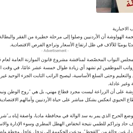
 الاخبارية
جمة الهواوشة أن الأردنيين وصلوا إلى مرحلة خطيرة من الفقر والبطالة،
ًا يوميًا للآلاف في ظل ارتفاع الأسعار وتراجع الفرص الاقتصادية.
- Advertisement -
واتب الموظفين لم تشهد أي زيادة طوال خمسة عشر عامًا، في وقت ار
 والتعليم وحتى السلع الأساسية، ليصبح الراتب الثابت الجزء الوحيد غي
وغير عادلة.
شة على أن الزراعة ليست مجرد قطاع مهني، بل هي “روح الوطن ونبض
طاع الحيوي انعكس بشكل مباشر على حياة الأردنيين وآمالهم الاقتصادي
ع الحرج الذي يمر به سد الوالة في محافظة مادبا، واصفة إياه بـ”شريا
 حاد وتراكم للطمي نتيجة انخفاض الهطل المطري وسوء الإدارة والاستهل
ارعين حالة من “القحط”. ودعت الحكومة إلى تدخل عاجل وخطة واضحة