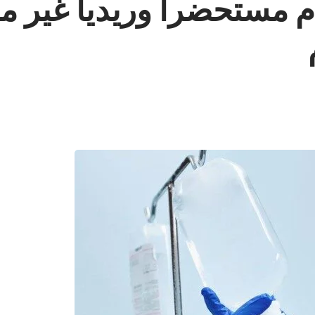
 مستحضراً وريدياً غير م