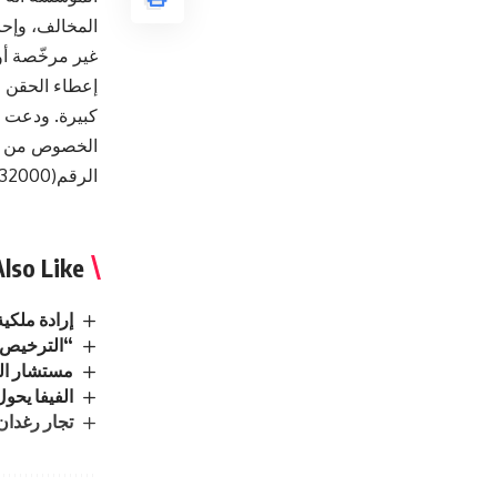
المخالف، وإحا
غير مرخّصة أ
إعطاء الحقن ا
كبيرة. ودعت ا
الرقم(0795632000)
lso Like
إرادة ملكي
“الترخيص” 
مستشار الم
الفيفا يحو
تجار رغدان 