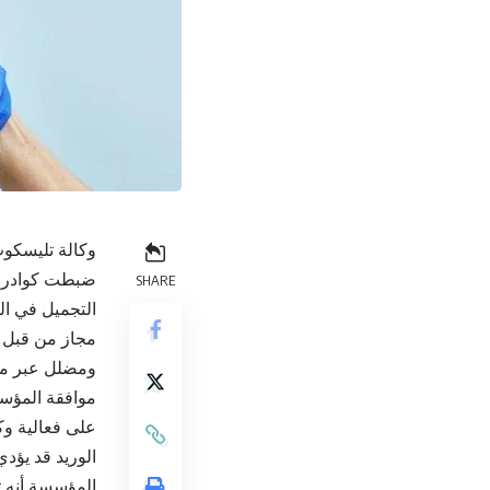
وكالة تليسكوب
ضبطت كوادر ال
SHARE
ومضلل عبر موا
موافقة المؤسسة
على فعالية وك
الوريد قد يؤد
المؤسسة أنه ت