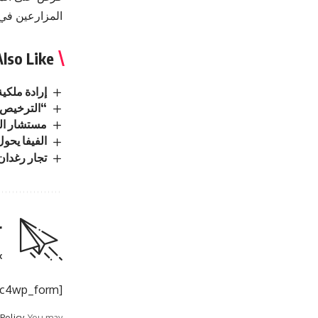
المزارعين في
lso Like
إرادة ملكي
“الترخيص” 
مستشار الم
الفيفا يحو
تجار رغدان 
r
.
[mc4wp_form]
 Policy
. You may