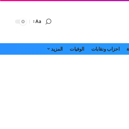
Aa
Font
Resizer
ة
احزاب ونقابات
الوفيات
المزيد