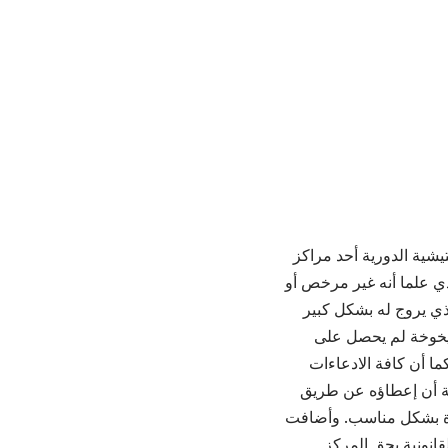
يشية الدورية أحد مراكز
 لمراجعيه مستحضر NAD + بالحقن الوريدي علما أنه غير مرخص أو
ضر NAD+ للحقن الوريدي والذي يروج له بشكل كبير
شيخوخة لم يحصل على
ما أن كافة الادعاءات
نة أن إعطاؤه عن طريق
هزة بشكل مناسب. وأضافت
قانونية بحق المركز