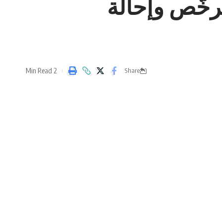
رخّص وإحالة
2 Min Read
Share