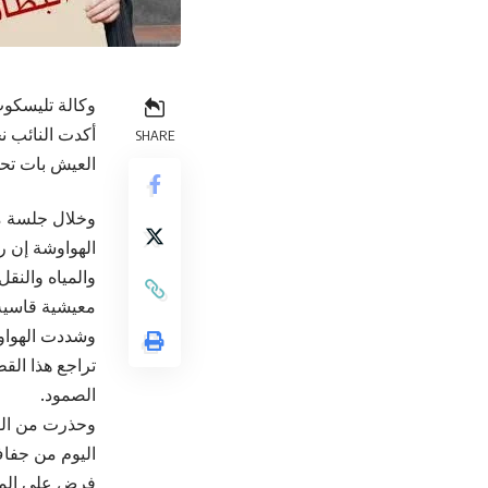
وكالة تليسكوب
أكدت النائب ن
SHARE
العيش بات تحدي
الهواوشة إن ر
والمياه والنقل
معيشية قاسية 
وشددت الهواو
تراجع هذا الق
الصمود.
وحذرت من الوض
اليوم من جفاف
فرض على المز