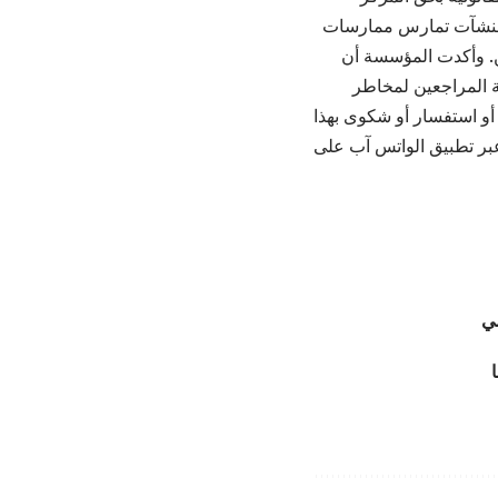
أي منشآت تمارس ممارسات
. وأكدت المؤسسة أن
ة المراجعين لمخاطر
و استفسار أو شكوى بهذا
ال خط الشكاوى المجاني 117114 والبريد الإلكتروني info@jfda.jo وعبر تطبيق الواتس آب على
مي