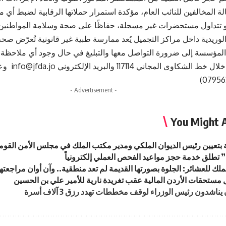
لة المخالفين للنائب العام، مؤكدة استمرار حملاتها الرقابية لضبط 
و تتداول مستحضرات غير مسجلة، حفاظًا على صحة وسلامة المواطنين
لوريدية داخل مراكز التجميل يُعد ممارسة طبية غير قانونية تُعرّض صح
لمؤسسة إلى ضرورة التواصل معها والتبليغ في حال وجود أي ملاحظة أ
الخصوص من خل
- Advertisement -
You Might A
ة بتعيين رئيس الديوان الملكي ومدير مكتب الملك في مجلس الأمن القو
تطلق خدمة حجز مواعيد الفحص العملي إلكترونياً
لك للعشائر: الجلوة بصورتها القديمة لم تعد منطقية.. وآن أوان مراجعتها
ل مستحقات الأردن المالية عقب تغريدة نارية للأمير علي بن الحسين
يناشدون رئيس الوزراء لوقف مخططات تهدد رزق 3 آلاف أسرة