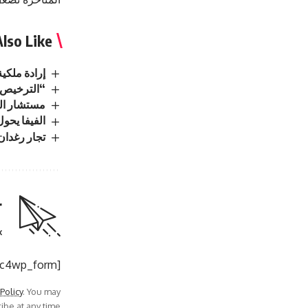
lso Like
إرادة ملكي
“الترخيص” 
مستشار الم
الفيفا يحو
تجار رغدان 
r
.
[mc4wp_form]
 Policy
. You may
be at any time.