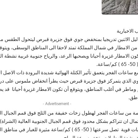
 الاخبارية
 ليل الاثنين تدريجيا بمنخفض جوي فوق جزيرة قبرص ليتحول الطقس ما 
 الامطار في شمال المملكة تمتد لاحقا الى المناطق الوسطى، ويتوق
كون الامطار غزيرة أحيانا ويصحبها الرعد، والرياح جنوبية غربية نشطة 
ة.
مع ساعات الفجر يتعمق تأثير الكتلة الهوائية شديدة البرودة ذات الاصل 
ي الذي يتمركز فوق جزيرة قبرص حيث يطرأ انخفاض ملموس على در
م وماطر في أغلب المناطق، ويتوقع أن تكون الامطار غزيرة أحيانا قد ي
طق.
- Advertisement -
رصة من ساعات الفجر لهطول زخات خفيفة من الثلج فوق قمم الجبال الع
مال ان تتراكم بشكل محدود فوق قمم الجبال الجنوبية العالية (الشراة)،
السرعة مع هبات قوية تصل سرعتها ( 50- 65 ) كم/ساعة مثيرة للغ
ف شدة الهطولات وتخف سرعة الرياح.