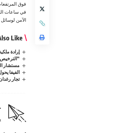
فوق المرتفعات
في ساعات الليل
الآمن لوسائل ا
lso Like
إرادة ملكي
“الترخيص” 
مستشار الم
الفيفا يحو
تجار رغدان 
r
.