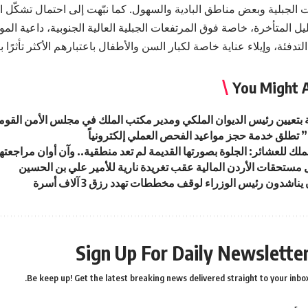
 الجبلية وبعض مناطق البادية والسهول. كما نبّهت إلى احتمال تشكّل ا
 المتأخرة، خاصة فوق المرتفعات الجبلية العالية الجنوبية، داعية المو
لتدفئة، وإيلاء عناية خاصة لكبار السن والأطفال باعتبارهم الأكثر تأثرًا با
You Might A
ة بتعيين رئيس الديوان الملكي ومدير مكتب الملك في مجلس الأمن القو
تطلق خدمة حجز مواعيد الفحص العملي إلكترونياً
لك للعشائر: الجلوة بصورتها القديمة لم تعد منطقية.. وآن أوان مراجعتها
ل مستحقات الأردن المالية عقب تغريدة نارية للأمير علي بن الحسين
يناشدون رئيس الوزراء لوقف مخططات تهدد رزق 3 آلاف أسرة
Sign Up For Daily Newslette
Be keep up! Get the latest breaking news delivered straight to your inbox