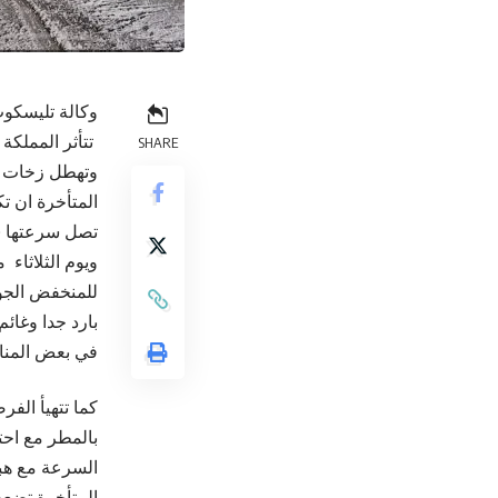
وكالة تليسكوب
تتأثر المملكة
SHARE
وتهطل زخات من
المتأخرة ان ت
تصل سرعتها ( 50- 65 ) كم/ساع
ويوم الثلاثاء 
للمنخفض الجو
بارد جدا وغائ
في بعض المنا
كما تتهيأ الف
بالمطر مع احت
المتأخرة تضع