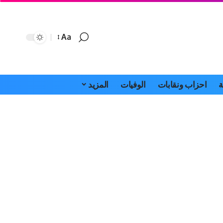
Aa
Font
Resizer
ة
احزاب ونقابات
الوفيات
المزيد