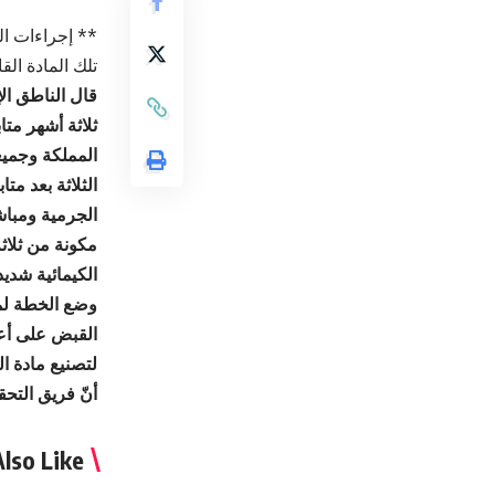
** إجراءات ال
تلك المادة القا
قال الناطق الإ
ثلاثة أشهر مت
المملكة وجميعه
الثلاثة بعد مت
الجرمية ومباشر
مكونة من ثلاث
الكيمائية شدي
وضع الخطة لمد
القبض على أعض
لتصنيع مادة ال
أنّ فريق التحق
lso Like