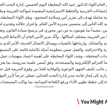
 العام اللواء الدكتور عبيد الله المعايطة اليوم الخميس، إدارة البحث ال
حصاءات الجرمية والخطط الاستراتيجية المعتمدة لمواكبة الجريمة وملاح
ة شاملة تهدف إلى تعزيز أمن وسلامة المجتمع ، ونقل اللواء المعايطة، 
د الله الثاني إلى منتسبي مديرية الأمن العام، واعتزاز جلالته وتقديره
ن، مشيداً بما يقومون به من دور محوري في ترسيخ سيادة القانون وتعزي
من الجريمة بمختلف أشكالها ، وأكّد مدير الأمن العام أن الأنماط الجرم
د والتشابك، وارتباطها بالتقنيات ووسائل الاتصال الحديثة، الأمر الذي
ة والاحترافية، والعمل ضمن منظومة أمنيّة تكاملية قائمة على التنسي
حدات المختصّة ، وشدد اللواء المعايطة على أهمية اعتماد منهجيات عمل
يما الجرائم الإلكترونية والمستحدثة، وفق أسس علمية مدروسة، بما يعز
 جانب تكثيف الجهود التوعوية والوقائية للحدّ من وقوع الجريمة قبل حد
يارة، إلى إيجاز قدّمه مدير إدارة البحث الجنائي، تضمّن عرضاً لأبرز ا
 إلى خطط تطوير الأداء ورفع الكفاءة الميدانية، بما يواكب المستجدات و
- Advertisement -
You Might A