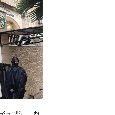
وكالة تليسكوب