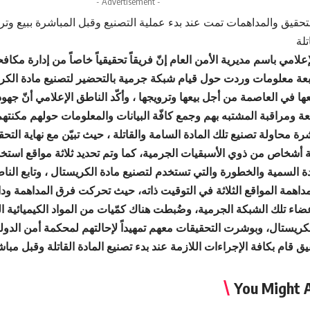
- Advertisement -
تحقيق والمداهمات تمت عند بدء عملية التصنيع وقبل المباشرة ببيع وترو
تلة
علامي باسم مديرية الأمن العام إنّ فريقاً تحقيقياً خاصاً من إدارة مكاف
ابعة معلومات وردت حول قيام شبكة جرمية بالتحضير لتصنيع مادة الكري
ا في العاصمة من أجل بيعها وترويجها ، وأكّد الناطق الإعلامي أنّ جهو
ابعة ومراقبة المشتبه بهم وجمع كافّة البيانات والمعلومات حولهم مكنتهم
ة محاولة تصنيع تلك المادة السامة والقاتلة ، حيث تبيّن مع نهاية التحق
ة أشخاص من ذوي الأسبقيات الجرمية، كما وتم تحديد ثلاثة مواقع استخ
دة السمية والخطورة والتي تستخدم لتصنيع مادة الكريستال ، وتابع الناط
اهمة المواقع الثلاثة في التوقيت ذاته، حيث تحركت فرق المداهمة ود
اء تلك الشبكة الجرمية، وضُبطت هناك كمّيات من المواد الكيميائية ا
كريستال، وبوشرت التحقيقات معهم تمهيداً لإحالتهم لمحكمة أمن الدولة 
يق قام بكافة الإجراءات اللازمة عند بدء تصنيع المادة القاتلة وقبل مباش
You Might A