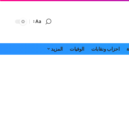
Aa
Font
Resizer
ة
احزاب ونقابات
الوفيات
المزيد