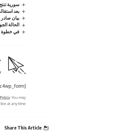
سورية تنتج 2.7 مليون طن من القمح وتحقق الاكتفاء ال
بعد استقالة
بيان صادر ع
الحالة الجوي
في خطوة مف
r
.
[mc4wp_form]
 Policy
. You may
be at any time.
Share This Article