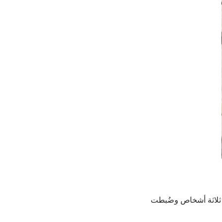
ن ثلاثة أشخاص وضُبطت