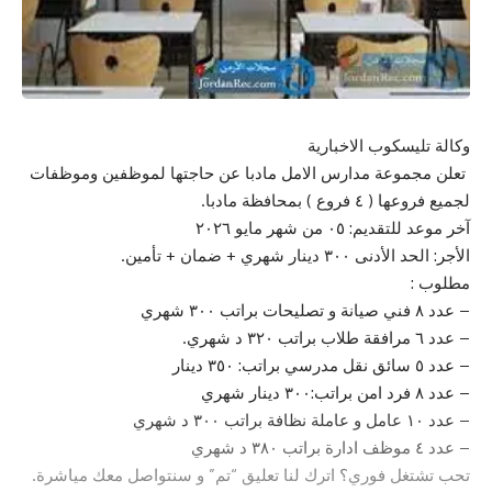
وكالة تليسكوب الاخبارية
تعلن مجموعة مدارس الامل مادبا عن حاجتها لموظفين وموظفات
لجميع فروعها ( ٤ فروع ) بمحافظة مادبا.
آخر موعد للتقديم: ٠٥ من شهر مايو ٢٠٢٦
الأجر: الحد الأدنى ٣٠٠ دينار شهري + ضمان + تأمين.
مطلوب :
– عدد ٨ فني صيانة و تصليحات براتب ٣٠٠ شهري
– عدد ٦ مرافقة طلاب براتب ٣٢٠ د شهري.
– عدد ٥ سائق نقل مدرسي براتب: ٣٥٠ دينار
– عدد ٨ فرد امن براتب:٣٠٠ دينار شهري
– عدد ١٠ عامل و عاملة نظافة براتب ٣٠٠ د شهري
– عدد ٤ موظف ادارة براتب ٣٨٠ د شهري
تحب تشتغل فوري؟ اترك لنا تعليق “تم” و سنتواصل معك مياشرة.