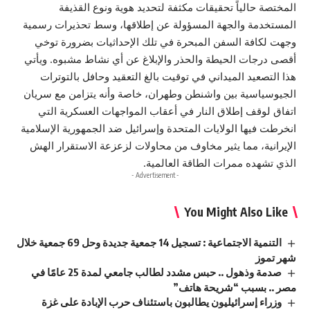
المختصة حالياً تحقيقات مكثفة لتحديد هوية ونوع القذيفة
المستخدمة والجهة المسؤولة عن إطلاقها، وسط تحذيرات رسمية
وجهت لكافة السفن المبحرة في تلك الإحداثيات بضرورة توخي
أقصى درجات الحيطة والحذر والإبلاغ عن أي نشاط مشبوه. ويأتي
هذا التصعيد الميداني في توقيت بالغ التعقيد وحافل بالتوترات
الجيوسياسية بين واشنطن وطهران، خاصة وأنه يتزامن مع سريان
اتفاق لوقف إطلاق النار في أعقاب المواجهات العسكرية التي
انخرطت فيها الولايات المتحدة وإسرائيل ضد الجمهورية الإسلامية
الإيرانية، مما يثير مخاوف من محاولات لزعزعة الاستقرار الهش
الذي تشهده ممرات الطاقة العالمية.
- Advertisement -
You Might Also Like
التنمية الاجتماعية : تسجيل 14 جمعية جديدة وحل 69 جمعية خلال
شهر تموز
صدمة وذهول .. حبس مشدد لطالب جامعي لمدة 25 عامًا في
مصر .. بسبب “شريحة هاتف”
وزراء إسرائيليون يطالبون باستئناف حرب الإبادة على غزة